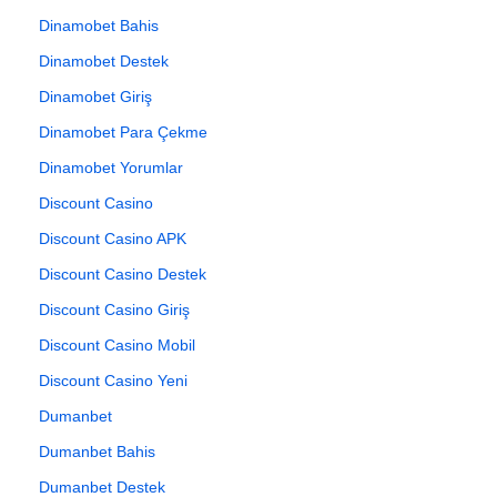
Dinamobet Bahis
Dinamobet Destek
Dinamobet Giriş
Dinamobet Para Çekme
Dinamobet Yorumlar
Discount Casino
Discount Casino APK
Discount Casino Destek
Discount Casino Giriş
Discount Casino Mobil
Discount Casino Yeni
Dumanbet
Dumanbet Bahis
Dumanbet Destek