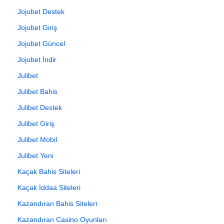
Jojobet Destek
Jojobet Giriş
Jojobet Güncel
Jojobet İndir
Julibet
Julibet Bahis
Julibet Destek
Julibet Giriş
Julibet Mobil
Julibet Yeni
Kaçak Bahis Siteleri
Kaçak İddaa Siteleri
Kazandıran Bahis Siteleri
Kazandıran Casino Oyunları