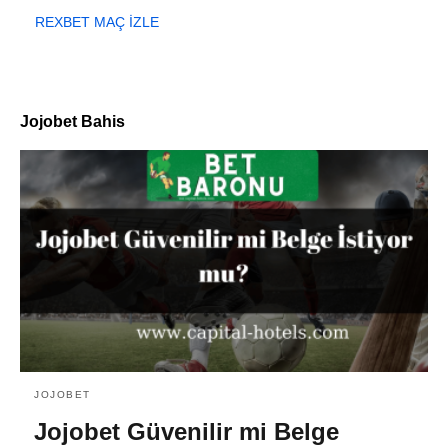
REXBET MAÇ İZLE
Jojobet Bahis
JOJOBET
Jojobet Güvenilir mi Belge