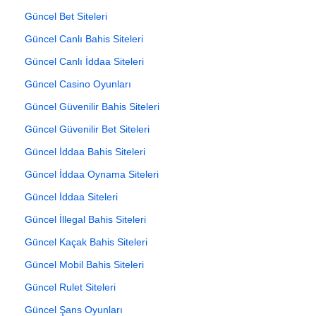
Güncel Bet Siteleri
Güncel Canlı Bahis Siteleri
Güncel Canlı İddaa Siteleri
Güncel Casino Oyunları
Güncel Güvenilir Bahis Siteleri
Güncel Güvenilir Bet Siteleri
Güncel İddaa Bahis Siteleri
Güncel İddaa Oynama Siteleri
Güncel İddaa Siteleri
Güncel İllegal Bahis Siteleri
Güncel Kaçak Bahis Siteleri
Güncel Mobil Bahis Siteleri
Güncel Rulet Siteleri
Güncel Şans Oyunları