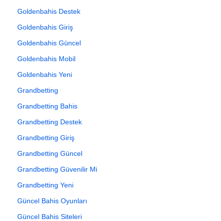
Goldenbahis Destek
Goldenbahis Giriş
Goldenbahis Güncel
Goldenbahis Mobil
Goldenbahis Yeni
Grandbetting
Grandbetting Bahis
Grandbetting Destek
Grandbetting Giriş
Grandbetting Güncel
Grandbetting Güvenilir Mi
Grandbetting Yeni
Güncel Bahis Oyunları
Güncel Bahis Siteleri