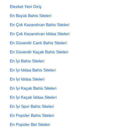
Elexbet Yeni Giriş
En Büyük Bahis Siteleri
En Çok Kazandıran Bahis Siteleri
En Çok Kazandıran İddaa Siteleri
En Güvenilir Canlı Bahis Siteleri
En Güvenilir Kaçak Bahis Siteleri
En İyi Bahis Siteleri
En İyi İddaa Bahis Siteleri
En İyi İddaa Siteleri
En İyi Kaçak Bahis Siteleri
En İyi Kaçak İddaa Siteleri
En İyi Spor Bahis Siteleri
En Popüler Bahis Siteleri
En Popüler Bet Siteleri