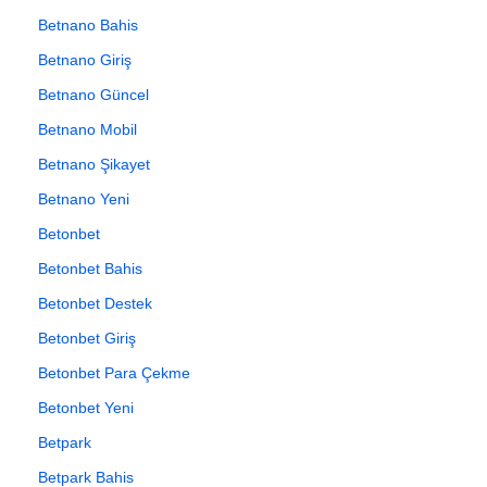
Betnano Bahis
Betnano Giriş
Betnano Güncel
Betnano Mobil
Betnano Şikayet
Betnano Yeni
Betonbet
Betonbet Bahis
Betonbet Destek
Betonbet Giriş
Betonbet Para Çekme
Betonbet Yeni
Betpark
Betpark Bahis