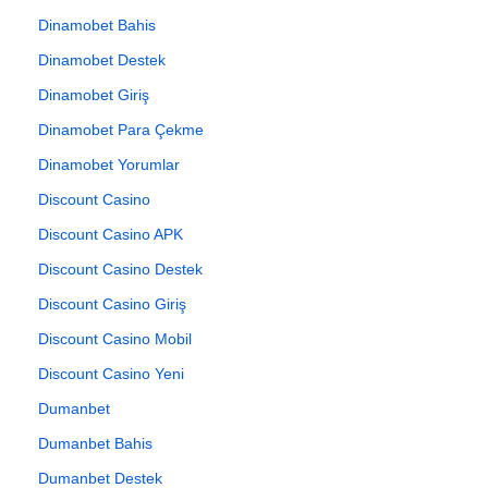
Dinamobet Bahis
Dinamobet Destek
Dinamobet Giriş
Dinamobet Para Çekme
Dinamobet Yorumlar
Discount Casino
Discount Casino APK
Discount Casino Destek
Discount Casino Giriş
Discount Casino Mobil
Discount Casino Yeni
Dumanbet
Dumanbet Bahis
Dumanbet Destek