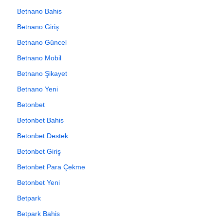
Betnano Bahis
Betnano Giriş
Betnano Güncel
Betnano Mobil
Betnano Şikayet
Betnano Yeni
Betonbet
Betonbet Bahis
Betonbet Destek
Betonbet Giriş
Betonbet Para Çekme
Betonbet Yeni
Betpark
Betpark Bahis