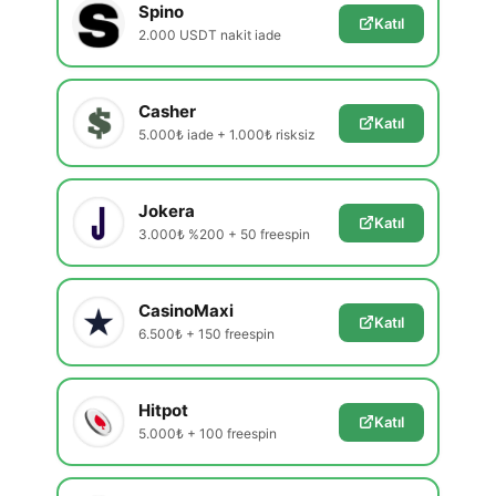
Spino
Katıl
2.000 USDT nakit iade
Casher
Katıl
5.000₺ iade + 1.000₺ risksiz
Jokera
Katıl
3.000₺ %200 + 50 freespin
CasinoMaxi
Katıl
6.500₺ + 150 freespin
Hitpot
Katıl
5.000₺ + 100 freespin