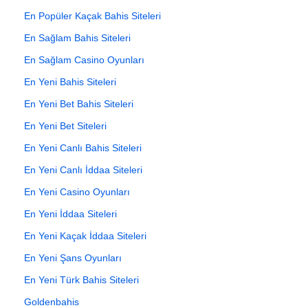
En Popüler Kaçak Bahis Siteleri
En Sağlam Bahis Siteleri
En Sağlam Casino Oyunları
En Yeni Bahis Siteleri
En Yeni Bet Bahis Siteleri
En Yeni Bet Siteleri
En Yeni Canlı Bahis Siteleri
En Yeni Canlı İddaa Siteleri
En Yeni Casino Oyunları
En Yeni İddaa Siteleri
En Yeni Kaçak İddaa Siteleri
En Yeni Şans Oyunları
En Yeni Türk Bahis Siteleri
Goldenbahis