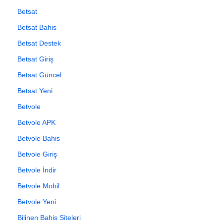
Betsat
Betsat Bahis
Betsat Destek
Betsat Giriş
Betsat Güncel
Betsat Yeni
Betvole
Betvole APK
Betvole Bahis
Betvole Giriş
Betvole İndir
Betvole Mobil
Betvole Yeni
Bilinen Bahis Siteleri