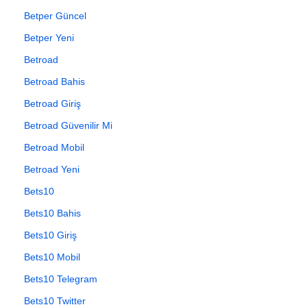
Betper Güncel
Betper Yeni
Betroad
Betroad Bahis
Betroad Giriş
Betroad Güvenilir Mi
Betroad Mobil
Betroad Yeni
Bets10
Bets10 Bahis
Bets10 Giriş
Bets10 Mobil
Bets10 Telegram
Bets10 Twitter