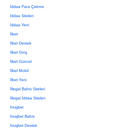
İddaa Para Çekme
İddaa Siteleri
İddaa Yeni
İlbet
İlbet Destek
İlbet Giriş
İlbet Güncel
İlbet Mobil
İlbet Yeni
İllegal Bahis Siteleri
İllegal İddaa Siteleri
İmajbet
İmajbet Bahis
İmajbet Destek