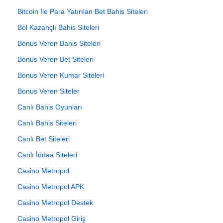
Bitcoin İle Para Yatırılan Bet Bahis Siteleri
Bol Kazançlı Bahis Siteleri
Bonus Veren Bahis Siteleri
Bonus Veren Bet Siteleri
Bonus Veren Kumar Siteleri
Bonus Veren Siteler
Canlı Bahis Oyunları
Canlı Bahis Siteleri
Canlı Bet Siteleri
Canlı İddaa Siteleri
Casino Metropol
Casino Metropol APK
Casino Metropol Destek
Casino Metropol Giriş