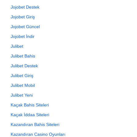
Jojobet Destek
Jojobet Giriş
Jojobet Güncel
Jojobet İndir
Julibet
Julibet Bahis
Julibet Destek
Julibet Giriş
Julibet Mobil
Julibet Yeni
Kaçak Bahis Siteleri
Kaçak İddaa Siteleri
Kazandıran Bahis Siteleri
Kazandıran Casino Oyunları