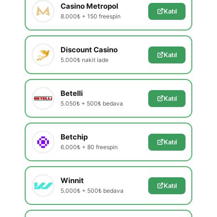
Casino Metropol
Katıl
8.000₺ + 150 freespin
Discount Casino
Katıl
5.000₺ nakit iade
Betelli
Katıl
5.050₺ + 500₺ bedava
Betchip
Katıl
6.000₺ + 80 freespin
Winnit
Katıl
5.000₺ + 500₺ bedava