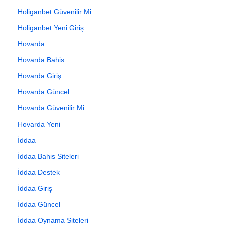
Holiganbet Güvenilir Mi
Holiganbet Yeni Giriş
Hovarda
Hovarda Bahis
Hovarda Giriş
Hovarda Güncel
Hovarda Güvenilir Mi
Hovarda Yeni
İddaa
İddaa Bahis Siteleri
İddaa Destek
İddaa Giriş
İddaa Güncel
İddaa Oynama Siteleri