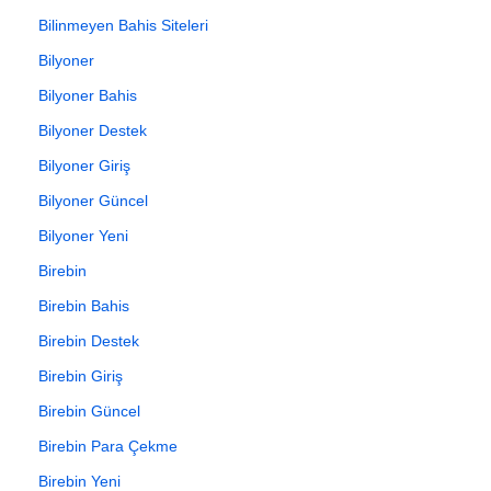
Bilinmeyen Bahis Siteleri
Bilyoner
Bilyoner Bahis
Bilyoner Destek
Bilyoner Giriş
Bilyoner Güncel
Bilyoner Yeni
Birebin
Birebin Bahis
Birebin Destek
Birebin Giriş
Birebin Güncel
Birebin Para Çekme
Birebin Yeni