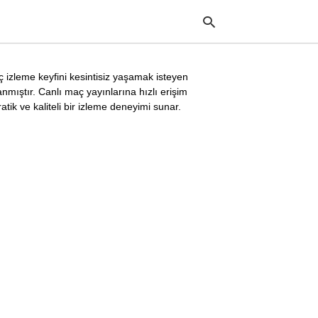
ç izleme keyfini kesintisiz yaşamak isteyen
anmıştır. Canlı maç yayınlarına hızlı erişim
atik ve kaliteli bir izleme deneyimi sunar.
Typ
your
sea
que
and
hit
ente