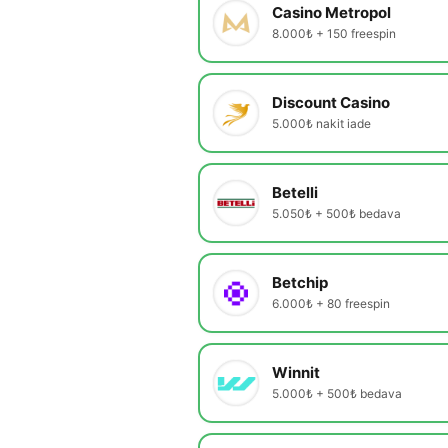
Casino Metropol
8.000₺ + 150 freespin
Discount Casino
5.000₺ nakit iade
Betelli
5.050₺ + 500₺ bedava
Betchip
6.000₺ + 80 freespin
Winnit
5.000₺ + 500₺ bedava