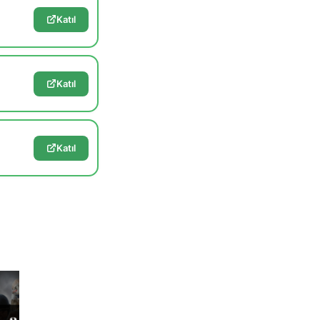
Katıl
Katıl
Katıl