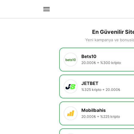
En Güvenilir Sit
Yeni kampanya ve bonuslar
Bets10
20.000₺ + %300 kripto
JETBET
%325 kripto + 20.000₺
Mobilbahis
20.000₺ + %225 kripto