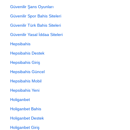
Güvenilir Şans Oyunları
Güvenilir Spor Bahis Siteleri
Güvenilir Türk Bahis Siteleri
Güvenilir Yasal İddaa Siteleri
Hepsibahis
Hepsibahis Destek
Hepsibahis Giriş
Hepsibahis Güncel
Hepsibahis Mobil
Hepsibahis Yeni
Holiganbet
Holiganbet Bahis
Holiganbet Destek
Holiganbet Giriş