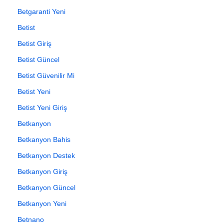
Betgaranti Yeni
Betist
Betist Giriş
Betist Güncel
Betist Güvenilir Mi
Betist Yeni
Betist Yeni Giriş
Betkanyon
Betkanyon Bahis
Betkanyon Destek
Betkanyon Giriş
Betkanyon Güncel
Betkanyon Yeni
Betnano