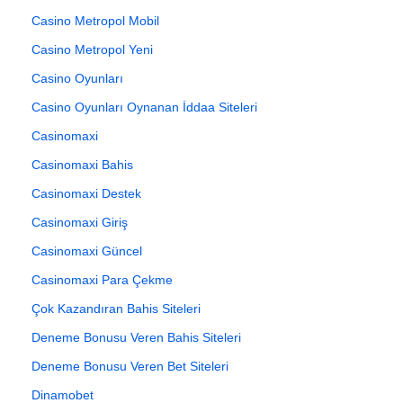
Casino Metropol Mobil
Casino Metropol Yeni
Casino Oyunları
Casino Oyunları Oynanan İddaa Siteleri
Casinomaxi
Casinomaxi Bahis
Casinomaxi Destek
Casinomaxi Giriş
Casinomaxi Güncel
Casinomaxi Para Çekme
Çok Kazandıran Bahis Siteleri
Deneme Bonusu Veren Bahis Siteleri
Deneme Bonusu Veren Bet Siteleri
Dinamobet