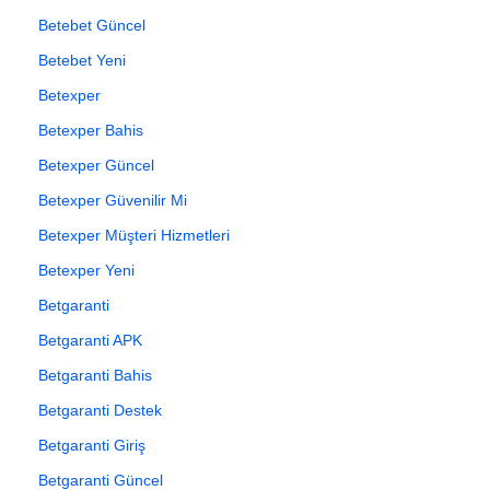
Betebet Güncel
Betebet Yeni
Betexper
Betexper Bahis
Betexper Güncel
Betexper Güvenilir Mi
Betexper Müşteri Hizmetleri
Betexper Yeni
Betgaranti
Betgaranti APK
Betgaranti Bahis
Betgaranti Destek
Betgaranti Giriş
Betgaranti Güncel