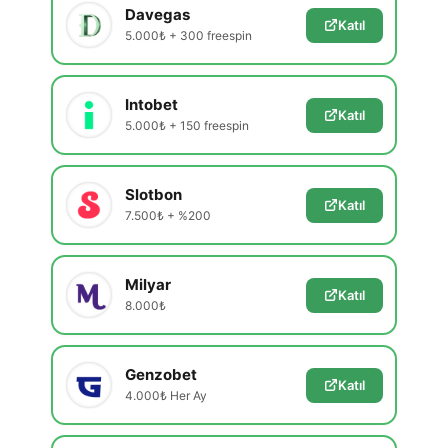
Davegas
Katıl
5.000₺ + 300 freespin
Intobet
Katıl
5.000₺ + 150 freespin
Slotbon
Katıl
7.500₺ + %200
Milyar
Katıl
8.000₺
Genzobet
Katıl
4.000₺ Her Ay