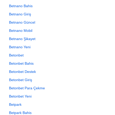
Betnano Bahis
Betnano Giriş
Betnano Güncel
Betnano Mobil
Betnano Şikayet
Betnano Yeni
Betonbet
Betonbet Bahis
Betonbet Destek
Betonbet Giriş
Betonbet Para Çekme
Betonbet Yeni
Betpark
Betpark Bahis