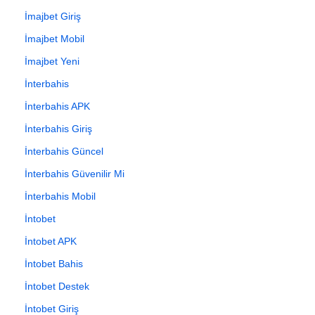
İmajbet Giriş
İmajbet Mobil
İmajbet Yeni
İnterbahis
İnterbahis APK
İnterbahis Giriş
İnterbahis Güncel
İnterbahis Güvenilir Mi
İnterbahis Mobil
İntobet
İntobet APK
İntobet Bahis
İntobet Destek
İntobet Giriş