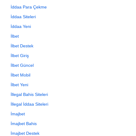
İddaa Para Çekme
İddaa Siteleri
İddaa Yeni
İlbet
İlbet Destek
İlbet Giriş
İlbet Güncel
İlbet Mobil
İlbet Yeni
İllegal Bahis Siteleri
İllegal İddaa Siteleri
İmajbet
İmajbet Bahis
İmajbet Destek