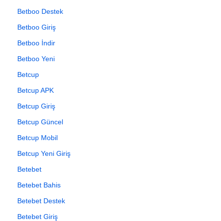
Betboo Destek
Betboo Giriş
Betboo İndir
Betboo Yeni
Betcup
Betcup APK
Betcup Giriş
Betcup Güncel
Betcup Mobil
Betcup Yeni Giriş
Betebet
Betebet Bahis
Betebet Destek
Betebet Giriş