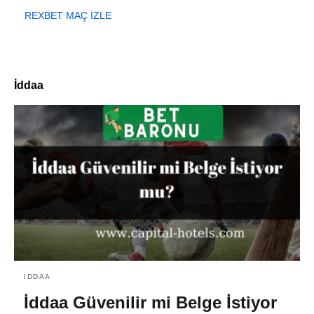
REXBET MAÇ İZLE
İddaa
İDDAA
İddaa Güvenilir mi Belge İstiyor