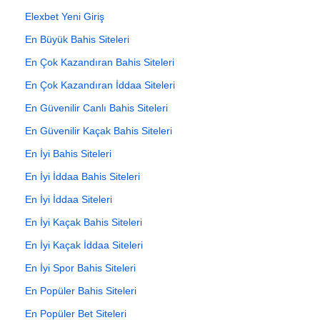
Elexbet Yeni Giriş
En Büyük Bahis Siteleri
En Çok Kazandıran Bahis Siteleri
En Çok Kazandıran İddaa Siteleri
En Güvenilir Canlı Bahis Siteleri
En Güvenilir Kaçak Bahis Siteleri
En İyi Bahis Siteleri
En İyi İddaa Bahis Siteleri
En İyi İddaa Siteleri
En İyi Kaçak Bahis Siteleri
En İyi Kaçak İddaa Siteleri
En İyi Spor Bahis Siteleri
En Popüler Bahis Siteleri
En Popüler Bet Siteleri