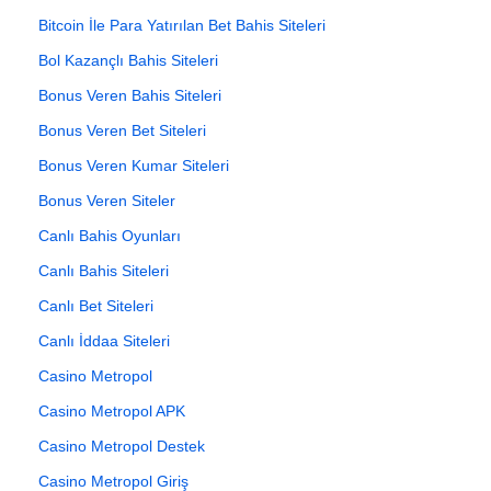
Bitcoin İle Para Yatırılan Bet Bahis Siteleri
Bol Kazançlı Bahis Siteleri
Bonus Veren Bahis Siteleri
Bonus Veren Bet Siteleri
Bonus Veren Kumar Siteleri
Bonus Veren Siteler
Canlı Bahis Oyunları
Canlı Bahis Siteleri
Canlı Bet Siteleri
Canlı İddaa Siteleri
Casino Metropol
Casino Metropol APK
Casino Metropol Destek
Casino Metropol Giriş