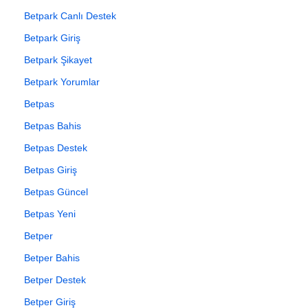
Betpark Canlı Destek
Betpark Giriş
Betpark Şikayet
Betpark Yorumlar
Betpas
Betpas Bahis
Betpas Destek
Betpas Giriş
Betpas Güncel
Betpas Yeni
Betper
Betper Bahis
Betper Destek
Betper Giriş