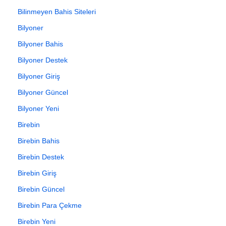
Bilinmeyen Bahis Siteleri
Bilyoner
Bilyoner Bahis
Bilyoner Destek
Bilyoner Giriş
Bilyoner Güncel
Bilyoner Yeni
Birebin
Birebin Bahis
Birebin Destek
Birebin Giriş
Birebin Güncel
Birebin Para Çekme
Birebin Yeni