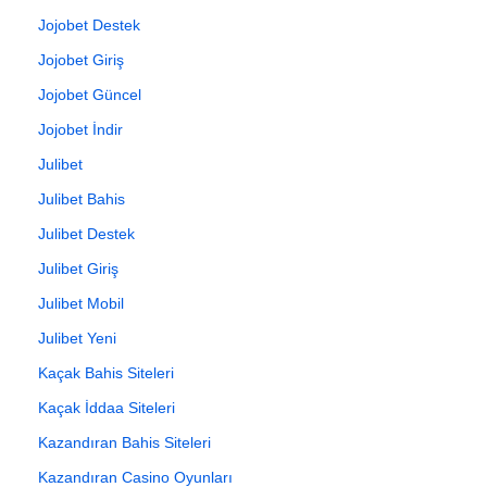
Jojobet Destek
Jojobet Giriş
Jojobet Güncel
Jojobet İndir
Julibet
Julibet Bahis
Julibet Destek
Julibet Giriş
Julibet Mobil
Julibet Yeni
Kaçak Bahis Siteleri
Kaçak İddaa Siteleri
Kazandıran Bahis Siteleri
Kazandıran Casino Oyunları