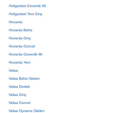
Holiganbet Güvenilir Mi
Holiganbet Yeni Giriş
Hovarda
Hovarda Bahis
Hovarda Giriş
Hovarda Güncel
Hovarda Güvenilir Mi
Hovarda Yeni
İddaa
İddaa Bahis Siteleri
İddaa Destek
İddaa Giriş
İddaa Güncel
İddaa Oynama Siteleri