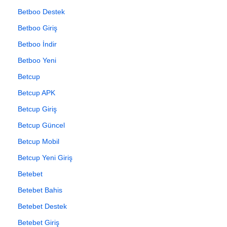
Betboo Destek
Betboo Giriş
Betboo İndir
Betboo Yeni
Betcup
Betcup APK
Betcup Giriş
Betcup Güncel
Betcup Mobil
Betcup Yeni Giriş
Betebet
Betebet Bahis
Betebet Destek
Betebet Giriş