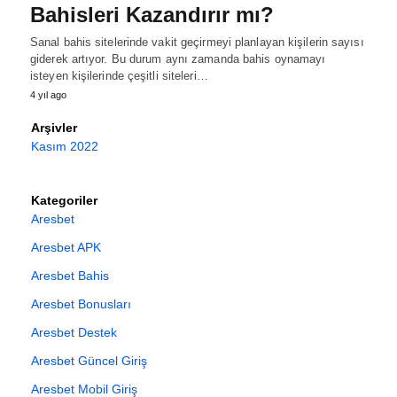
Bahisleri Kazandırır mı?
Sanal bahis sitelerinde vakit geçirmeyi planlayan kişilerin sayısı
giderek artıyor. Bu durum aynı zamanda bahis oynamayı
isteyen kişilerinde çeşitli siteleri…
4 yıl ago
Arşivler
Kasım 2022
Kategoriler
Aresbet
Aresbet APK
Aresbet Bahis
Aresbet Bonusları
Aresbet Destek
Aresbet Güncel Giriş
Aresbet Mobil Giriş