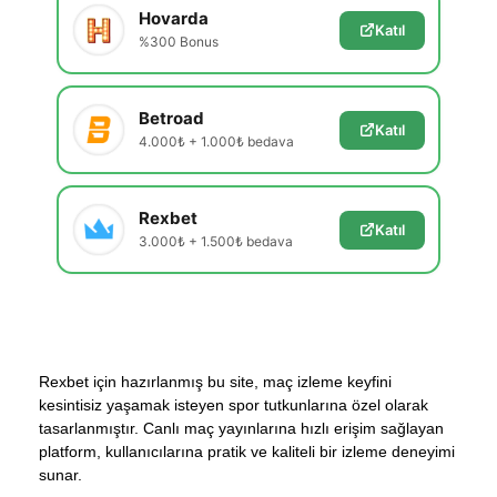
Hovarda
Katıl
%300 Bonus
Betroad
Katıl
4.000₺ + 1.000₺ bedava
Rexbet
Katıl
3.000₺ + 1.500₺ bedava
Rexbet için hazırlanmış bu site, maç izleme keyfini
kesintisiz yaşamak isteyen spor tutkunlarına özel olarak
tasarlanmıştır. Canlı maç yayınlarına hızlı erişim sağlayan
platform, kullanıcılarına pratik ve kaliteli bir izleme deneyimi
sunar.