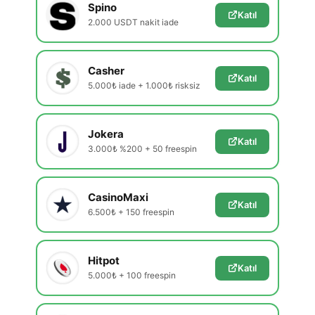
Spino
Katıl
2.000 USDT nakit iade
Casher
Katıl
5.000₺ iade + 1.000₺ risksiz
Jokera
Katıl
3.000₺ %200 + 50 freespin
CasinoMaxi
Katıl
6.500₺ + 150 freespin
Hitpot
Katıl
5.000₺ + 100 freespin