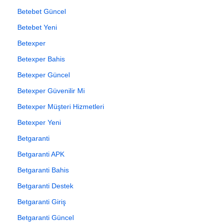
Betebet Güncel
Betebet Yeni
Betexper
Betexper Bahis
Betexper Güncel
Betexper Güvenilir Mi
Betexper Müşteri Hizmetleri
Betexper Yeni
Betgaranti
Betgaranti APK
Betgaranti Bahis
Betgaranti Destek
Betgaranti Giriş
Betgaranti Güncel