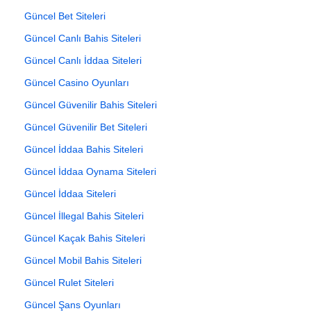
Güncel Bet Siteleri
Güncel Canlı Bahis Siteleri
Güncel Canlı İddaa Siteleri
Güncel Casino Oyunları
Güncel Güvenilir Bahis Siteleri
Güncel Güvenilir Bet Siteleri
Güncel İddaa Bahis Siteleri
Güncel İddaa Oynama Siteleri
Güncel İddaa Siteleri
Güncel İllegal Bahis Siteleri
Güncel Kaçak Bahis Siteleri
Güncel Mobil Bahis Siteleri
Güncel Rulet Siteleri
Güncel Şans Oyunları