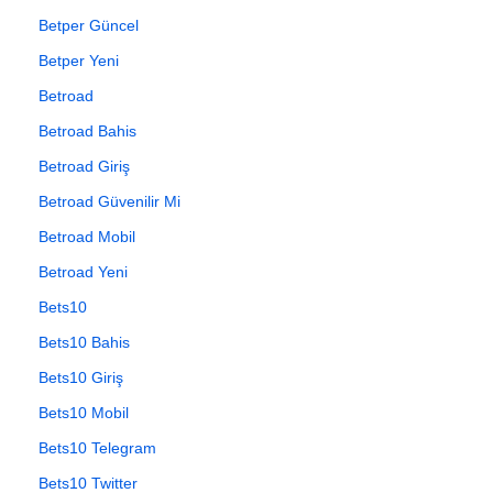
Betper Güncel
Betper Yeni
Betroad
Betroad Bahis
Betroad Giriş
Betroad Güvenilir Mi
Betroad Mobil
Betroad Yeni
Bets10
Bets10 Bahis
Bets10 Giriş
Bets10 Mobil
Bets10 Telegram
Bets10 Twitter