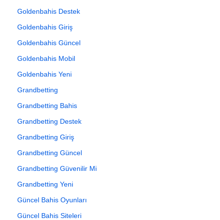
Goldenbahis Destek
Goldenbahis Giriş
Goldenbahis Güncel
Goldenbahis Mobil
Goldenbahis Yeni
Grandbetting
Grandbetting Bahis
Grandbetting Destek
Grandbetting Giriş
Grandbetting Güncel
Grandbetting Güvenilir Mi
Grandbetting Yeni
Güncel Bahis Oyunları
Güncel Bahis Siteleri