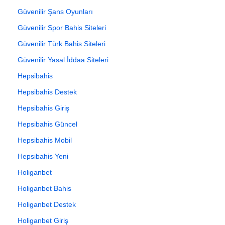
Güvenilir Şans Oyunları
Güvenilir Spor Bahis Siteleri
Güvenilir Türk Bahis Siteleri
Güvenilir Yasal İddaa Siteleri
Hepsibahis
Hepsibahis Destek
Hepsibahis Giriş
Hepsibahis Güncel
Hepsibahis Mobil
Hepsibahis Yeni
Holiganbet
Holiganbet Bahis
Holiganbet Destek
Holiganbet Giriş