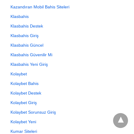
Kazandıran Mobil Bahis Siteleri
Klasbahis
Klasbahis Destek
Klasbahis Giriş
Klasbahis Güncel
Klasbahis Güvenilir Mi
Klasbahis Yeni Giriş
Kolaybet
Kolaybet Bahis
Kolaybet Destek
Kolaybet Giriş
Kolaybet Sorunsuz Giriş
Kolaybet Yeni
Kumar Siteleri