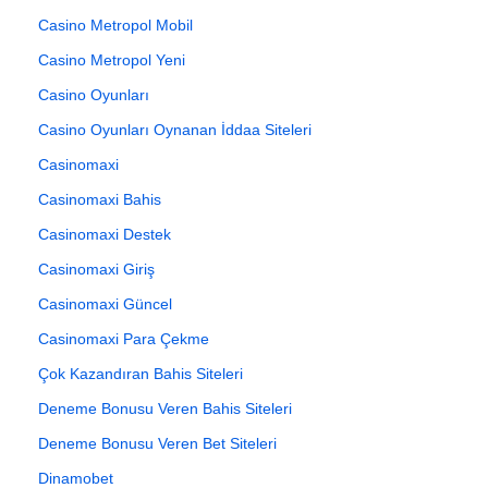
Casino Metropol Mobil
Casino Metropol Yeni
Casino Oyunları
Casino Oyunları Oynanan İddaa Siteleri
Casinomaxi
Casinomaxi Bahis
Casinomaxi Destek
Casinomaxi Giriş
Casinomaxi Güncel
Casinomaxi Para Çekme
Çok Kazandıran Bahis Siteleri
Deneme Bonusu Veren Bahis Siteleri
Deneme Bonusu Veren Bet Siteleri
Dinamobet