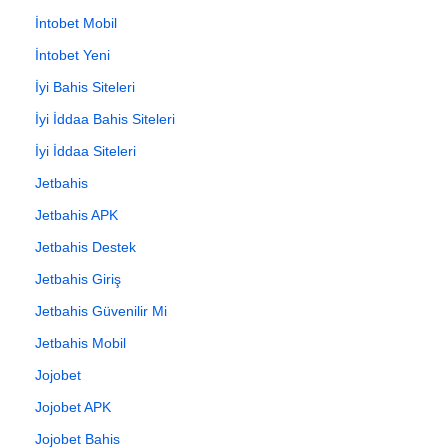
İntobet Mobil
İntobet Yeni
İyi Bahis Siteleri
İyi İddaa Bahis Siteleri
İyi İddaa Siteleri
Jetbahis
Jetbahis APK
Jetbahis Destek
Jetbahis Giriş
Jetbahis Güvenilir Mi
Jetbahis Mobil
Jojobet
Jojobet APK
Jojobet Bahis