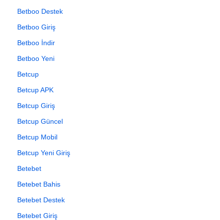
Betboo Destek
Betboo Giriş
Betboo İndir
Betboo Yeni
Betcup
Betcup APK
Betcup Giriş
Betcup Güncel
Betcup Mobil
Betcup Yeni Giriş
Betebet
Betebet Bahis
Betebet Destek
Betebet Giriş