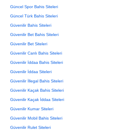
Güncel Spor Bahis Siteleri
Güncel Türk Bahis Siteleri
Güvenilir Bahis Siteleri
Güvenilir Bet Bahis Siteleri
Güvenilir Bet Siteleri
Güvenilir Canlı Bahis Siteleri
Güvenilir İddaa Bahis Siteleri
Güvenilir İddaa Siteleri
Güvenilir İllegal Bahis Siteleri
Güvenilir Kaçak Bahis Siteleri
Güvenilir Kaçak İddaa Siteleri
Güvenilir Kumar Siteleri
Güvenilir Mobil Bahis Siteleri
Güvenilir Rulet Siteleri