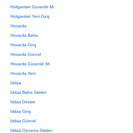
Holiganbet Güvenilir Mi
Holiganbet Yeni Giriş
Hovarda
Hovarda Bahis
Hovarda Giriş
Hovarda Güncel
Hovarda Güvenilir Mi
Hovarda Yeni
İddaa
İddaa Bahis Siteleri
İddaa Destek
İddaa Giriş
İddaa Güncel
İddaa Oynama Siteleri