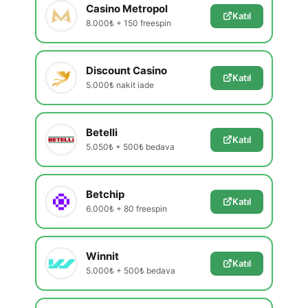
Casino Metropol
Katıl
8.000₺ + 150 freespin
Discount Casino
Katıl
5.000₺ nakit iade
Betelli
Katıl
5.050₺ + 500₺ bedava
Betchip
Katıl
6.000₺ + 80 freespin
Winnit
Katıl
5.000₺ + 500₺ bedava