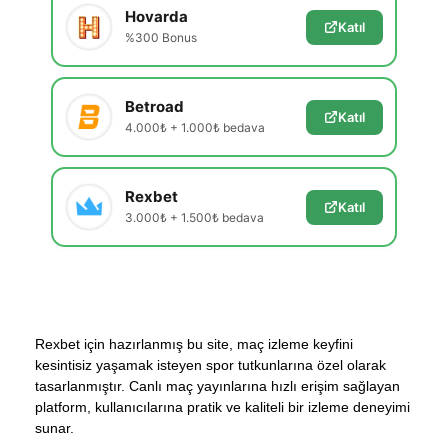
Hovarda
Katıl
%300 Bonus
Betroad
Katıl
4.000₺ + 1.000₺ bedava
Rexbet
Katıl
3.000₺ + 1.500₺ bedava
Rexbet için hazırlanmış bu site, maç izleme keyfini
kesintisiz yaşamak isteyen spor tutkunlarına özel olarak
tasarlanmıştır. Canlı maç yayınlarına hızlı erişim sağlayan
platform, kullanıcılarına pratik ve kaliteli bir izleme deneyimi
sunar.