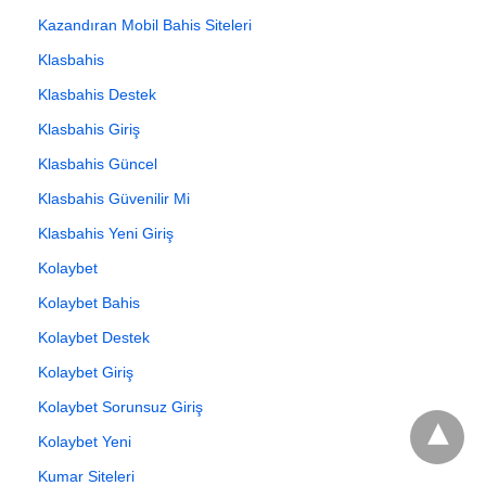
Kazandıran Mobil Bahis Siteleri
Klasbahis
Klasbahis Destek
Klasbahis Giriş
Klasbahis Güncel
Klasbahis Güvenilir Mi
Klasbahis Yeni Giriş
Kolaybet
Kolaybet Bahis
Kolaybet Destek
Kolaybet Giriş
Kolaybet Sorunsuz Giriş
Kolaybet Yeni
Kumar Siteleri