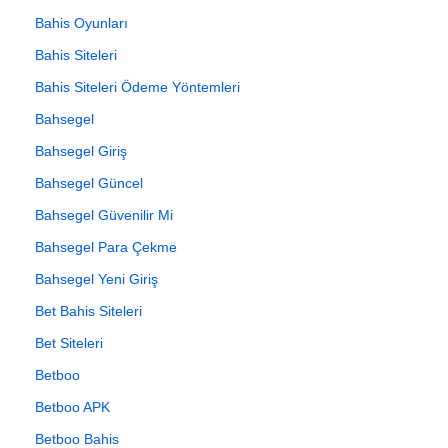
Bahis Oyunları
Bahis Siteleri
Bahis Siteleri Ödeme Yöntemleri
Bahsegel
Bahsegel Giriş
Bahsegel Güncel
Bahsegel Güvenilir Mi
Bahsegel Para Çekme
Bahsegel Yeni Giriş
Bet Bahis Siteleri
Bet Siteleri
Betboo
Betboo APK
Betboo Bahis