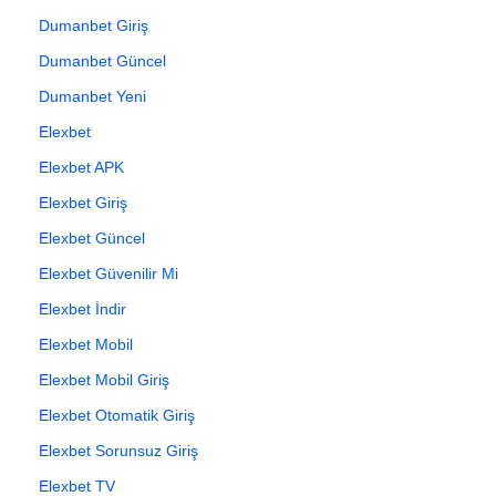
Dumanbet Giriş
Dumanbet Güncel
Dumanbet Yeni
Elexbet
Elexbet APK
Elexbet Giriş
Elexbet Güncel
Elexbet Güvenilir Mi
Elexbet İndir
Elexbet Mobil
Elexbet Mobil Giriş
Elexbet Otomatik Giriş
Elexbet Sorunsuz Giriş
Elexbet TV