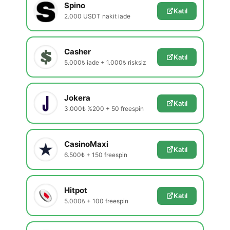
Spino
Katıl
2.000 USDT nakit iade
Casher
Katıl
5.000₺ iade + 1.000₺ risksiz
Jokera
Katıl
3.000₺ %200 + 50 freespin
CasinoMaxi
Katıl
6.500₺ + 150 freespin
Hitpot
Katıl
5.000₺ + 100 freespin