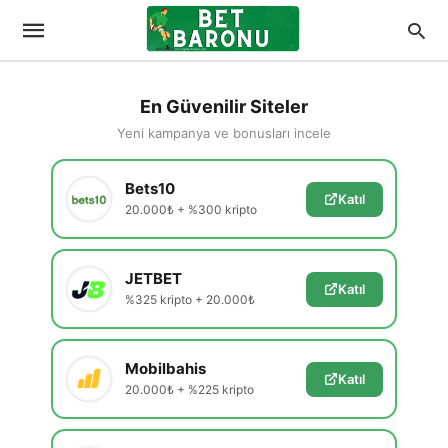
En Güvenilir Siteler
Yeni kampanya ve bonusları incele
Bets10
Katıl
20.000₺ + %300 kripto
JETBET
Katıl
%325 kripto + 20.000₺
Mobilbahis
Katıl
20.000₺ + %225 kripto