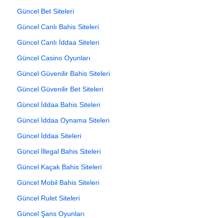
Güncel Bet Siteleri
Güncel Canlı Bahis Siteleri
Güncel Canlı İddaa Siteleri
Güncel Casino Oyunları
Güncel Güvenilir Bahis Siteleri
Güncel Güvenilir Bet Siteleri
Güncel İddaa Bahis Siteleri
Güncel İddaa Oynama Siteleri
Güncel İddaa Siteleri
Güncel İllegal Bahis Siteleri
Güncel Kaçak Bahis Siteleri
Güncel Mobil Bahis Siteleri
Güncel Rulet Siteleri
Güncel Şans Oyunları