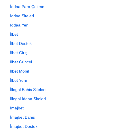
İddaa Para Çekme
İddaa Siteleri
İddaa Yeni
İlbet
İlbet Destek
İlbet Giriş
İlbet Güncel
İlbet Mobil
İlbet Yeni
İllegal Bahis Siteleri
İllegal İddaa Siteleri
İmajbet
İmajbet Bahis
İmajbet Destek