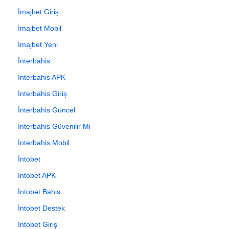
İmajbet Giriş
İmajbet Mobil
İmajbet Yeni
İnterbahis
İnterbahis APK
İnterbahis Giriş
İnterbahis Güncel
İnterbahis Güvenilir Mi
İnterbahis Mobil
İntobet
İntobet APK
İntobet Bahis
İntobet Destek
İntobet Giriş