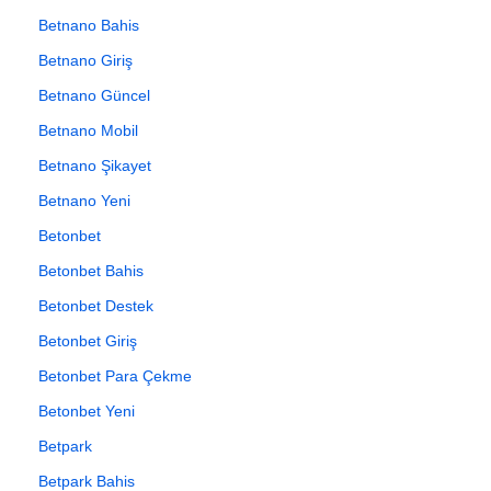
Betnano Bahis
Betnano Giriş
Betnano Güncel
Betnano Mobil
Betnano Şikayet
Betnano Yeni
Betonbet
Betonbet Bahis
Betonbet Destek
Betonbet Giriş
Betonbet Para Çekme
Betonbet Yeni
Betpark
Betpark Bahis