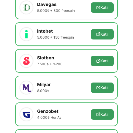
Davegas
Katıl
5.000₺ + 300 freespin
Intobet
Katıl
5.000₺ + 150 freespin
Slotbon
Katıl
7.500₺ + %200
Milyar
Katıl
8.000₺
Genzobet
Katıl
4.000₺ Her Ay