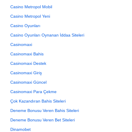
Casino Metropol Mobil
Casino Metropol Yeni
Casino Oyunları
Casino Oyunları Oynanan İddaa Siteleri
Casinomaxi
Casinomaxi Bahis
Casinomaxi Destek
Casinomaxi Giriş
Casinomaxi Güncel
Casinomaxi Para Çekme
Çok Kazandıran Bahis Siteleri
Deneme Bonusu Veren Bahis Siteleri
Deneme Bonusu Veren Bet Siteleri
Dinamobet