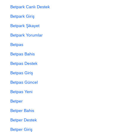
Betpark Canlı Destek
Betpark Giriş
Betpark Şikayet
Betpark Yorumlar
Betpas
Betpas Bahis
Betpas Destek
Betpas Giriş
Betpas Güncel
Betpas Yeni
Betper
Betper Bahis
Betper Destek
Betper Giriş