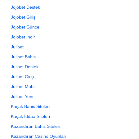
Jojobet Destek
Jojobet Giriş
Jojobet Güncel
Jojobet İndir
Julibet
Julibet Bahis
Julibet Destek
Julibet Giriş
Julibet Mobil
Julibet Yeni
Kaçak Bahis Siteleri
Kaçak İddaa Siteleri
Kazandıran Bahis Siteleri
Kazandıran Casino Oyunları