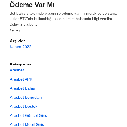
Ödeme Var Mı
Bet bahis sitelerinde bitcoin ile ödeme var mı merak ediyorsanız
sizler BTC’nin kullanıldığı bahis siteleri hakkında bilgi verelim.
Dolayısıyla bu…
4 yıl ago
Arşivler
Kasım 2022
Kategoriler
Aresbet
Aresbet APK
Aresbet Bahis
Aresbet Bonusları
Aresbet Destek
Aresbet Güncel Giriş
Aresbet Mobil Giriş