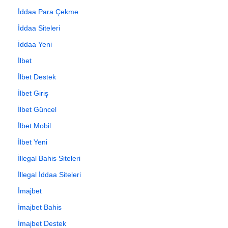
İddaa Para Çekme
İddaa Siteleri
İddaa Yeni
İlbet
İlbet Destek
İlbet Giriş
İlbet Güncel
İlbet Mobil
İlbet Yeni
İllegal Bahis Siteleri
İllegal İddaa Siteleri
İmajbet
İmajbet Bahis
İmajbet Destek