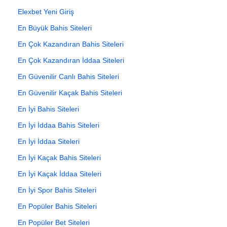
Elexbet Yeni Giriş
En Büyük Bahis Siteleri
En Çok Kazandıran Bahis Siteleri
En Çok Kazandıran İddaa Siteleri
En Güvenilir Canlı Bahis Siteleri
En Güvenilir Kaçak Bahis Siteleri
En İyi Bahis Siteleri
En İyi İddaa Bahis Siteleri
En İyi İddaa Siteleri
En İyi Kaçak Bahis Siteleri
En İyi Kaçak İddaa Siteleri
En İyi Spor Bahis Siteleri
En Popüler Bahis Siteleri
En Popüler Bet Siteleri