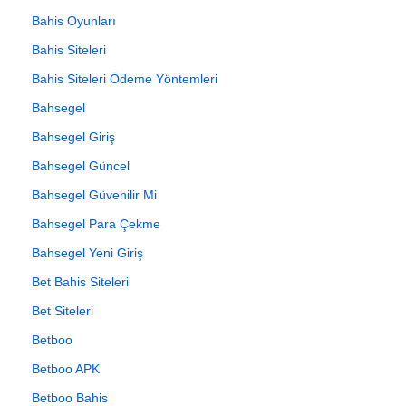
Bahis Oyunları
Bahis Siteleri
Bahis Siteleri Ödeme Yöntemleri
Bahsegel
Bahsegel Giriş
Bahsegel Güncel
Bahsegel Güvenilir Mi
Bahsegel Para Çekme
Bahsegel Yeni Giriş
Bet Bahis Siteleri
Bet Siteleri
Betboo
Betboo APK
Betboo Bahis