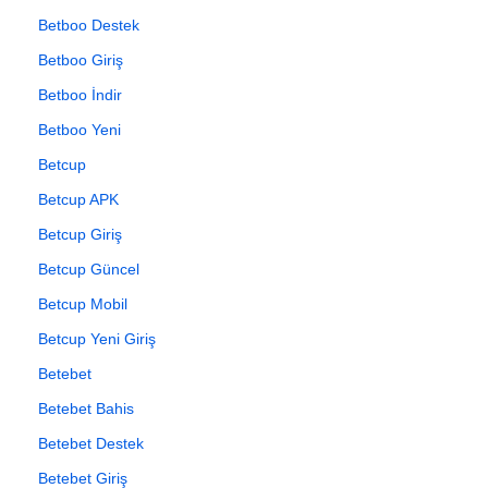
Betboo Destek
Betboo Giriş
Betboo İndir
Betboo Yeni
Betcup
Betcup APK
Betcup Giriş
Betcup Güncel
Betcup Mobil
Betcup Yeni Giriş
Betebet
Betebet Bahis
Betebet Destek
Betebet Giriş