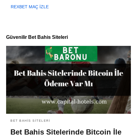
REXBET MAÇ İZLE
Güvenilir Bet Bahis Siteleri
BET BAHIS SITELERI
Bet Bahis Sitelerinde Bitcoin İle