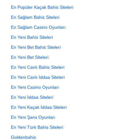
En Popüler Kaçak Bahis Siteleri
En Sağlam Bahis Siteleri
En Sağlam Casino Oyunları
En Yeni Bahis Siteleri
En Yeni Bet Bahis Siteleri
En Yeni Bet Siteleri
En Yeni Canlı Bahis Siteleri
En Yeni Canlı İddaa Siteleri
En Yeni Casino Oyunları
En Yeni İddaa Siteleri
En Yeni Kaçak İddaa Siteleri
En Yeni Şans Oyunları
En Yeni Türk Bahis Siteleri
Goldenbahis