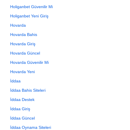
Holiganbet Güvenilir Mi
Holiganbet Yeni Giriş
Hovarda
Hovarda Bahis
Hovarda Giriş
Hovarda Güncel
Hovarda Güvenilir Mi
Hovarda Yeni
İddaa
İddaa Bahis Siteleri
İddaa Destek
İddaa Giriş
İddaa Güncel
İddaa Oynama Siteleri