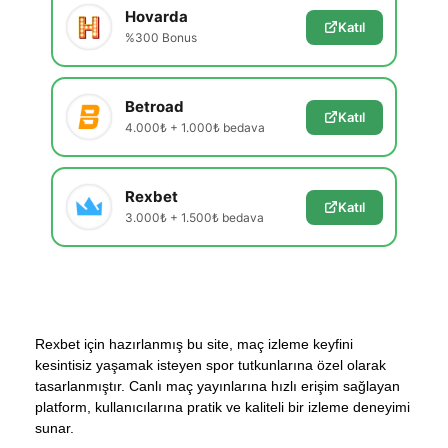
Hovarda
Katıl
%300 Bonus
Betroad
Katıl
4.000₺ + 1.000₺ bedava
Rexbet
Katıl
3.000₺ + 1.500₺ bedava
Rexbet için hazırlanmış bu site, maç izleme keyfini
kesintisiz yaşamak isteyen spor tutkunlarına özel olarak
tasarlanmıştır. Canlı maç yayınlarına hızlı erişim sağlayan
platform, kullanıcılarına pratik ve kaliteli bir izleme deneyimi
sunar.