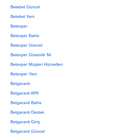
Betebet Güncel
Betebet Yeni
Betexper
Betexper Bahis
Betexper Güncel
Betexper Güvenilir Mi
Betexper Müşteri Hizmetleri
Betexper Yeni
Betgaranti
Betgaranti APK
Betgaranti Bahis
Betgaranti Destek
Betgaranti Giriş
Betgaranti Güncel