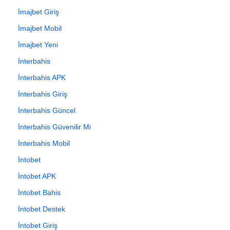
İmajbet Giriş
İmajbet Mobil
İmajbet Yeni
İnterbahis
İnterbahis APK
İnterbahis Giriş
İnterbahis Güncel
İnterbahis Güvenilir Mi
İnterbahis Mobil
İntobet
İntobet APK
İntobet Bahis
İntobet Destek
İntobet Giriş