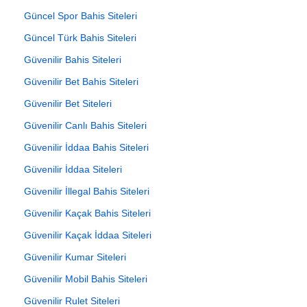
Güncel Spor Bahis Siteleri
Güncel Türk Bahis Siteleri
Güvenilir Bahis Siteleri
Güvenilir Bet Bahis Siteleri
Güvenilir Bet Siteleri
Güvenilir Canlı Bahis Siteleri
Güvenilir İddaa Bahis Siteleri
Güvenilir İddaa Siteleri
Güvenilir İllegal Bahis Siteleri
Güvenilir Kaçak Bahis Siteleri
Güvenilir Kaçak İddaa Siteleri
Güvenilir Kumar Siteleri
Güvenilir Mobil Bahis Siteleri
Güvenilir Rulet Siteleri