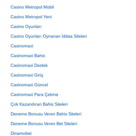
Casino Metropol Mobil
Casino Metropol Yeni
Casino Oyunları
Casino Oyunları Oynanan İddaa Siteleri
Casinomaxi
Casinomaxi Bahis
Casinomaxi Destek
Casinomaxi Giriş
Casinomaxi Güncel
Casinomaxi Para Çekme
Çok Kazandıran Bahis Siteleri
Deneme Bonusu Veren Bahis Siteleri
Deneme Bonusu Veren Bet Siteleri
Dinamobet