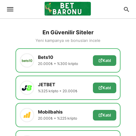
En Güvenilir Siteler
Yeni kampanya ve bonusları incele
Bets10
Katıl
20.000₺ + %300 kripto
JETBET
Katıl
%325 kripto + 20.000₺
Mobilbahis
Katıl
20.000₺ + %225 kripto