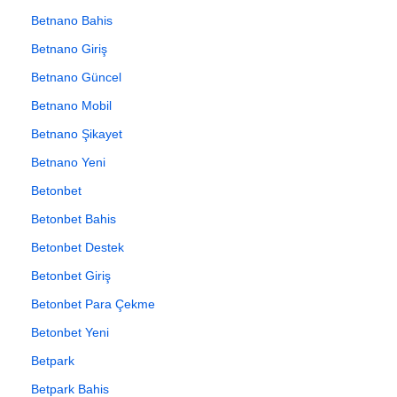
Betnano Bahis
Betnano Giriş
Betnano Güncel
Betnano Mobil
Betnano Şikayet
Betnano Yeni
Betonbet
Betonbet Bahis
Betonbet Destek
Betonbet Giriş
Betonbet Para Çekme
Betonbet Yeni
Betpark
Betpark Bahis