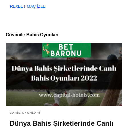
REXBET MAÇ İZLE
Güvenilir Bahis Oyunları
BAHIS OYUNLARI
Dünya Bahis Şirketlerinde Canlı