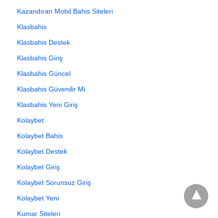
Kazandıran Mobil Bahis Siteleri
Klasbahis
Klasbahis Destek
Klasbahis Giriş
Klasbahis Güncel
Klasbahis Güvenilir Mi
Klasbahis Yeni Giriş
Kolaybet
Kolaybet Bahis
Kolaybet Destek
Kolaybet Giriş
Kolaybet Sorunsuz Giriş
Kolaybet Yeni
Kumar Siteleri