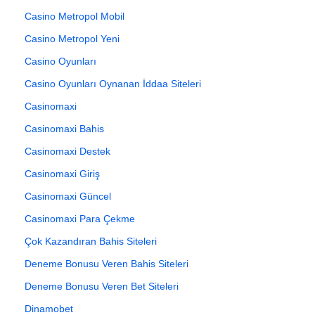
Casino Metropol Mobil
Casino Metropol Yeni
Casino Oyunları
Casino Oyunları Oynanan İddaa Siteleri
Casinomaxi
Casinomaxi Bahis
Casinomaxi Destek
Casinomaxi Giriş
Casinomaxi Güncel
Casinomaxi Para Çekme
Çok Kazandıran Bahis Siteleri
Deneme Bonusu Veren Bahis Siteleri
Deneme Bonusu Veren Bet Siteleri
Dinamobet