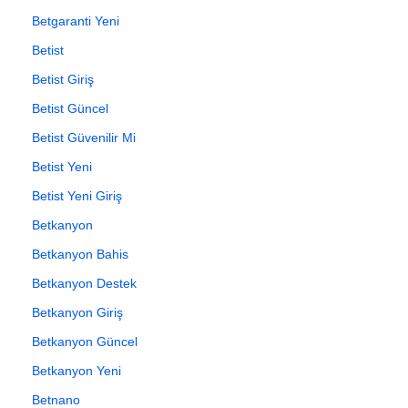
Betgaranti Yeni
Betist
Betist Giriş
Betist Güncel
Betist Güvenilir Mi
Betist Yeni
Betist Yeni Giriş
Betkanyon
Betkanyon Bahis
Betkanyon Destek
Betkanyon Giriş
Betkanyon Güncel
Betkanyon Yeni
Betnano