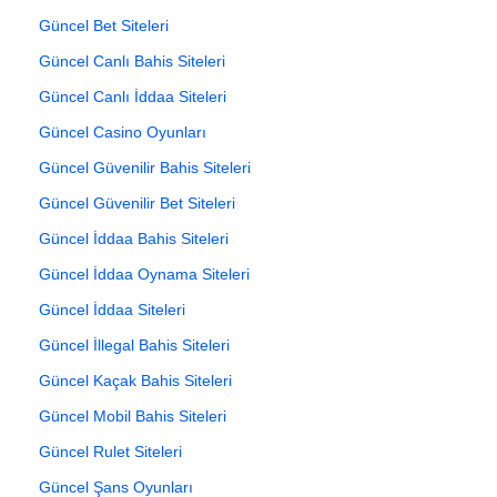
Güncel Bet Siteleri
Güncel Canlı Bahis Siteleri
Güncel Canlı İddaa Siteleri
Güncel Casino Oyunları
Güncel Güvenilir Bahis Siteleri
Güncel Güvenilir Bet Siteleri
Güncel İddaa Bahis Siteleri
Güncel İddaa Oynama Siteleri
Güncel İddaa Siteleri
Güncel İllegal Bahis Siteleri
Güncel Kaçak Bahis Siteleri
Güncel Mobil Bahis Siteleri
Güncel Rulet Siteleri
Güncel Şans Oyunları