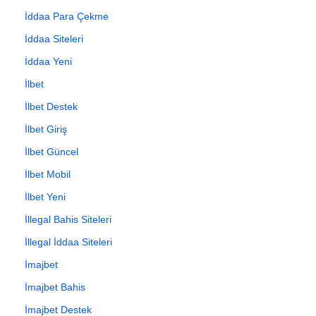
İddaa Para Çekme
İddaa Siteleri
İddaa Yeni
İlbet
İlbet Destek
İlbet Giriş
İlbet Güncel
İlbet Mobil
İlbet Yeni
İllegal Bahis Siteleri
İllegal İddaa Siteleri
İmajbet
İmajbet Bahis
İmajbet Destek