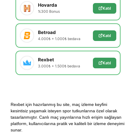
Hovarda
Katıl
%300 Bonus
Betroad
Katıl
4.000₺ + 1.000₺ bedava
Rexbet
Katıl
3.000₺ + 1.500₺ bedava
Rexbet için hazırlanmış bu site, maç izleme keyfini
kesintisiz yaşamak isteyen spor tutkunlarına özel olarak
tasarlanmıştır. Canlı maç yayınlarına hızlı erişim sağlayan
platform, kullanıcılarına pratik ve kaliteli bir izleme deneyimi
sunar.