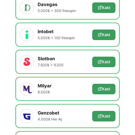
Davegas
Katıl
5.000₺ + 300 freespin
Intobet
Katıl
5.000₺ + 150 freespin
Slotbon
Katıl
7.500₺ + %200
Milyar
Katıl
8.000₺
Genzobet
Katıl
4.000₺ Her Ay