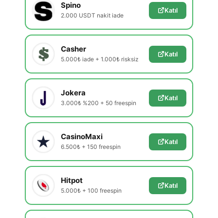
Spino
Katıl
2.000 USDT nakit iade
Casher
Katıl
5.000₺ iade + 1.000₺ risksiz
Jokera
Katıl
3.000₺ %200 + 50 freespin
CasinoMaxi
Katıl
6.500₺ + 150 freespin
Hitpot
Katıl
5.000₺ + 100 freespin