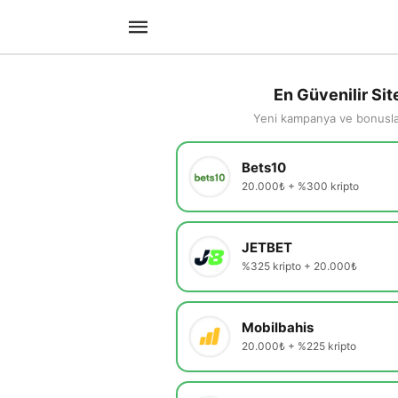
En Güvenilir Sit
Yeni kampanya ve bonuslar
Bets10
20.000₺ + %300 kripto
JETBET
%325 kripto + 20.000₺
Mobilbahis
20.000₺ + %225 kripto