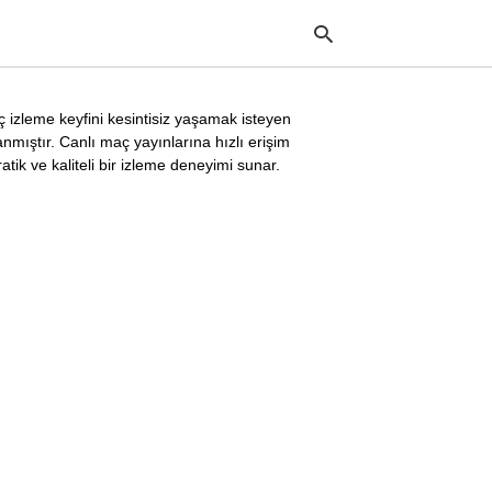
ç izleme keyfini kesintisiz yaşamak isteyen
anmıştır. Canlı maç yayınlarına hızlı erişim
atik ve kaliteli bir izleme deneyimi sunar.
Typ
your
sea
que
and
hit
ente