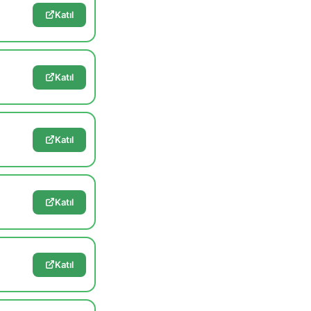
Katıl
Katıl
Katıl
Katıl
Katıl