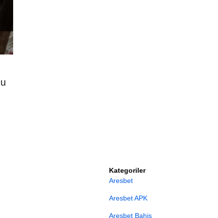
nu
Kategoriler
Aresbet
Aresbet APK
Aresbet Bahis