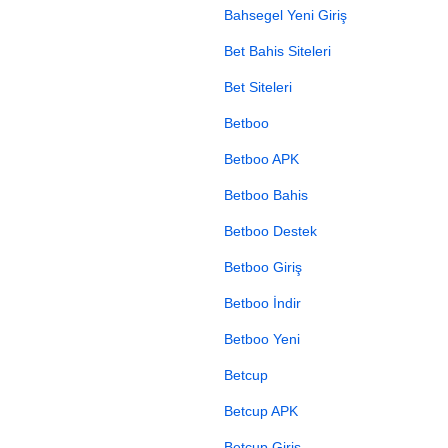
Bahsegel Yeni Giriş
Bet Bahis Siteleri
Bet Siteleri
Betboo
Betboo APK
Betboo Bahis
Betboo Destek
Betboo Giriş
Betboo İndir
Betboo Yeni
Betcup
Betcup APK
Betcup Giriş