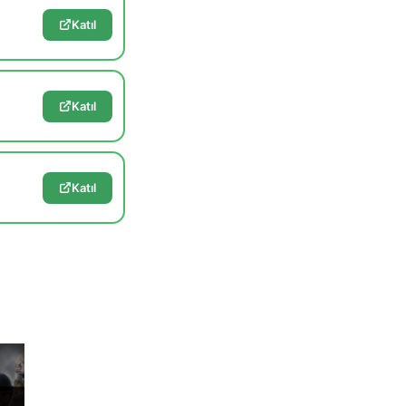
Katıl
Katıl
Katıl