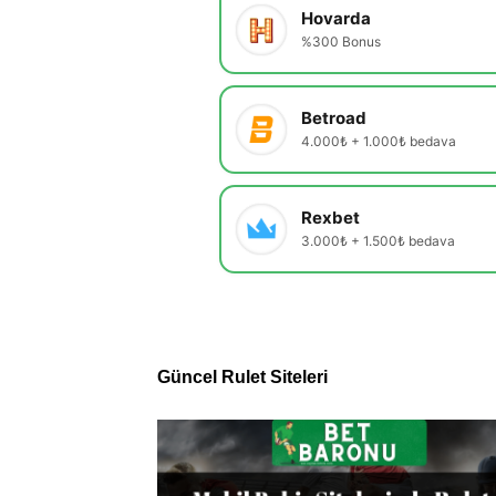
Hovarda
%300 Bonus
Betroad
4.000₺ + 1.000₺ bedava
Rexbet
3.000₺ + 1.500₺ bedava
Güncel Rulet Siteleri