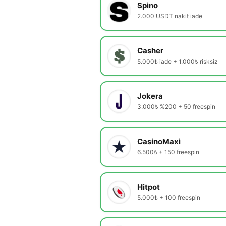
Spino
2.000 USDT nakit iade
Casher
5.000₺ iade + 1.000₺ risksiz
Jokera
3.000₺ %200 + 50 freespin
CasinoMaxi
6.500₺ + 150 freespin
Hitpot
5.000₺ + 100 freespin