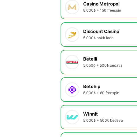
Casino Metropol
8.000₺ + 150 freespin
Discount Casino
5.000₺ nakit iade
Betelli
5.050₺ + 500₺ bedava
Betchip
6.000₺ + 80 freespin
Winnit
5.000₺ + 500₺ bedava