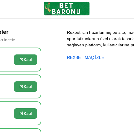
eler
Rexbet için hazırlanmış bu site, ma
spor tutkunlarına özel olarak tasarl
ı incele
sağlayan platform, kullanıcılarına pr
REXBET MAÇ İZLE
Katıl
Katıl
Katıl