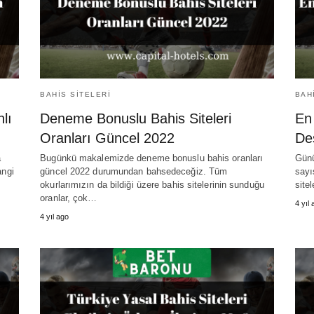
BAHIS SITELERI
BAH
lı
Deneme Bonuslu Bahis Siteleri
En 
Oranları Güncel 2022
De
a
Bugünkü makalemizde deneme bonuslu bahis oranları
Günü
angi
güncel 2022 durumundan bahsedeceğiz. Tüm
sayı
okurlarımızın da bildiği üzere bahis sitelerinin sunduğu
site
oranlar, çok…
4 yıl 
4 yıl ago