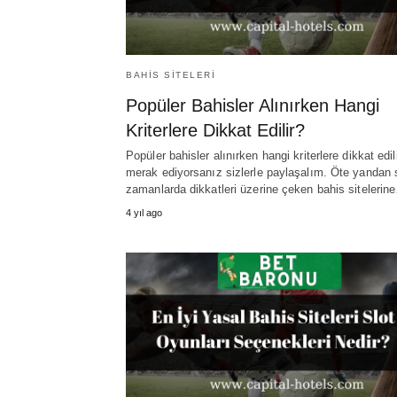
BAHIS SITELERI
Popüler Bahisler Alınırken Hangi
Kriterlere Dikkat Edilir?
Popüler bahisler alınırken hangi kriterlere dikkat edil
merak ediyorsanız sizlerle paylaşalım. Öte yandan 
zamanlarda dikkatleri üzerine çeken bahis sitelerin
4 yıl ago