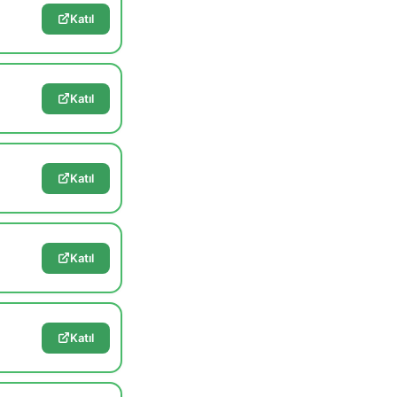
Katıl
Katıl
Katıl
Katıl
Katıl