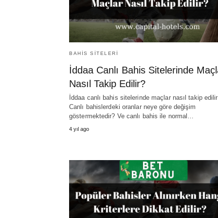
BAHIS SITELERI
İddaa Canlı Bahis Sitelerinde Maçl
Nasıl Takip Edilir?
İddaa canlı bahis sitelerinde maçlar nasıl takip edili
Canlı bahislerdeki oranlar neye göre değişim
göstermektedir? Ve canlı bahis ile normal…
4 yıl ago