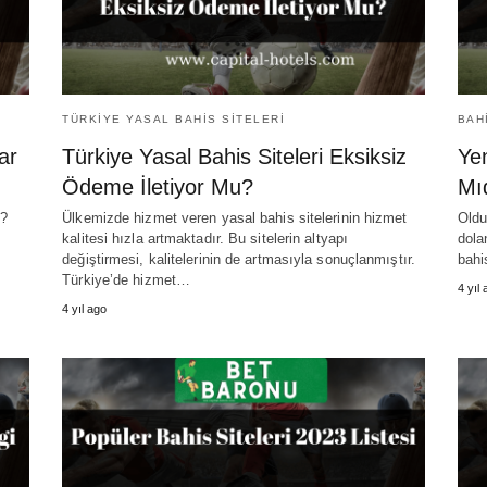
TÜRKIYE YASAL BAHIS SITELERI
BAH
ar
Türkiye Yasal Bahis Siteleri Eksiksiz
Yen
Ödeme İletiyor Mu?
Mı
r?
Ülkemizde hizmet veren yasal bahis sitelerinin hizmet
Oldu
kalitesi hızla artmaktadır. Bu sitelerin altyapı
dola
değiştirmesi, kalitelerinin de artmasıyla sonuçlanmıştır.
bahi
Türkiye’de hizmet…
4 yıl 
4 yıl ago