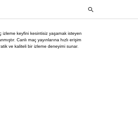
ç izleme keyfini kesintisiz yaşamak isteyen
anmıştır. Canlı maç yayınlarına hızlı erişim
atik ve kaliteli bir izleme deneyimi sunar.
Typ
your
sea
que
and
hit
ente