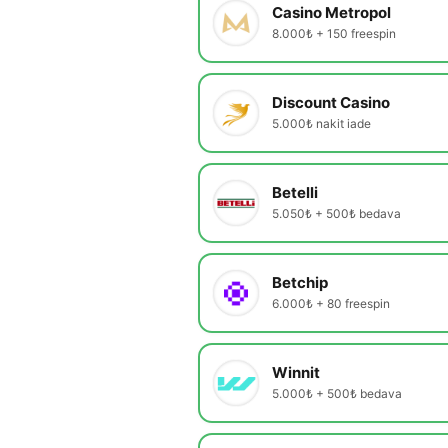
Casino Metropol
8.000₺ + 150 freespin
Discount Casino
5.000₺ nakit iade
Betelli
5.050₺ + 500₺ bedava
Betchip
6.000₺ + 80 freespin
Winnit
5.000₺ + 500₺ bedava