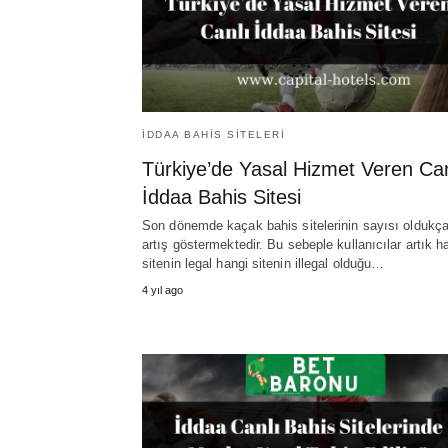
İDDAA BAHIS SITELERI
Türkiye’de Yasal Hizmet Veren Can
İddaa Bahis Sitesi
Son dönemde kaçak bahis sitelerinin sayısı oldukç
artış göstermektedir. Bu sebeple kullanıcılar artık h
sitenin legal hangi sitenin illegal olduğu…
4 yıl ago