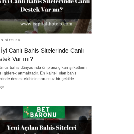
IS SITELERI
İyi Canlı Bahis Sitelerinde Canlı
stek Var mı?
müz bahis dünyasında ön plana çıkan şirketlerin
sı giderek artmaktadır. En kaliteli olan bahis
lerinde destek ekibinin sorunsuz bir şekilde…
ago