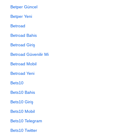
Betper Güncel
Betper Yeni
Betroad
Betroad Bahis
Betroad Giriş
Betroad Güvenilir Mi
Betroad Mobil
Betroad Yeni
Bets10
Bets10 Bahis
Bets10 Giriş
Bets10 Mobil
Bets10 Telegram
Bets10 Twitter