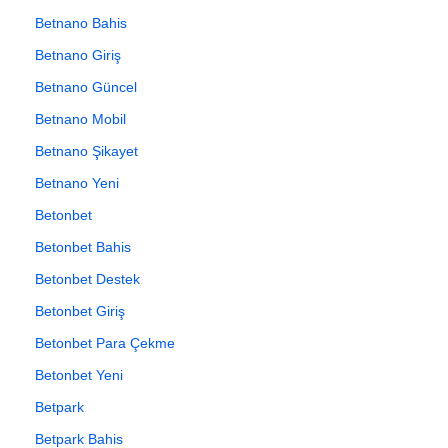
Betnano Bahis
Betnano Giriş
Betnano Güncel
Betnano Mobil
Betnano Şikayet
Betnano Yeni
Betonbet
Betonbet Bahis
Betonbet Destek
Betonbet Giriş
Betonbet Para Çekme
Betonbet Yeni
Betpark
Betpark Bahis