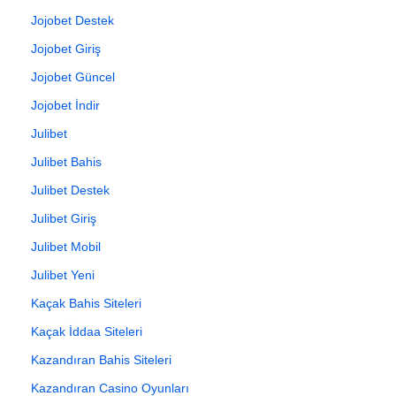
Jojobet Destek
Jojobet Giriş
Jojobet Güncel
Jojobet İndir
Julibet
Julibet Bahis
Julibet Destek
Julibet Giriş
Julibet Mobil
Julibet Yeni
Kaçak Bahis Siteleri
Kaçak İddaa Siteleri
Kazandıran Bahis Siteleri
Kazandıran Casino Oyunları