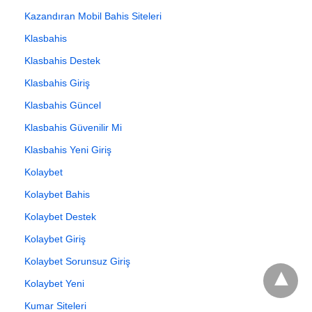
Kazandıran Mobil Bahis Siteleri
Klasbahis
Klasbahis Destek
Klasbahis Giriş
Klasbahis Güncel
Klasbahis Güvenilir Mi
Klasbahis Yeni Giriş
Kolaybet
Kolaybet Bahis
Kolaybet Destek
Kolaybet Giriş
Kolaybet Sorunsuz Giriş
Kolaybet Yeni
Kumar Siteleri