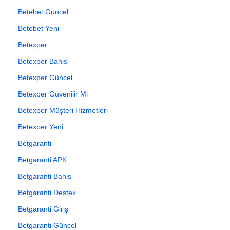
Betebet Güncel
Betebet Yeni
Betexper
Betexper Bahis
Betexper Güncel
Betexper Güvenilir Mi
Betexper Müşteri Hizmetleri
Betexper Yeni
Betgaranti
Betgaranti APK
Betgaranti Bahis
Betgaranti Destek
Betgaranti Giriş
Betgaranti Güncel