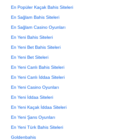
En Popüler Kaçak Bahis Siteleri
En Sağlam Bahis Siteleri
En Sağlam Casino Oyunları
En Yeni Bahis Siteleri
En Yeni Bet Bahis Siteleri
En Yeni Bet Siteleri
En Yeni Canlı Bahis Siteleri
En Yeni Canlı İddaa Siteleri
En Yeni Casino Oyunları
En Yeni İddaa Siteleri
En Yeni Kaçak İddaa Siteleri
En Yeni Şans Oyunları
En Yeni Türk Bahis Siteleri
Goldenbahis