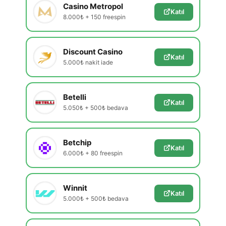
Casino Metropol
Katıl
8.000₺ + 150 freespin
Discount Casino
Katıl
5.000₺ nakit iade
Betelli
Katıl
5.050₺ + 500₺ bedava
Betchip
Katıl
6.000₺ + 80 freespin
Winnit
Katıl
5.000₺ + 500₺ bedava