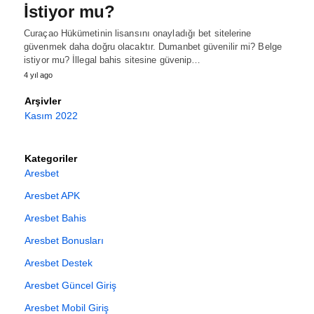
İstiyor mu?
Curaçao Hükümetinin lisansını onayladığı bet sitelerine
güvenmek daha doğru olacaktır. Dumanbet güvenilir mi? Belge
istiyor mu? İllegal bahis sitesine güvenip…
4 yıl ago
Arşivler
Kasım 2022
Kategoriler
Aresbet
Aresbet APK
Aresbet Bahis
Aresbet Bonusları
Aresbet Destek
Aresbet Güncel Giriş
Aresbet Mobil Giriş