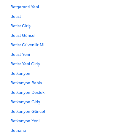
Betgaranti Yeni
Betist
Betist Giriş
Betist Güncel
Betist Güvenilir Mi
Betist Yeni
Betist Yeni Giriş
Betkanyon
Betkanyon Bahis
Betkanyon Destek
Betkanyon Giriş
Betkanyon Güncel
Betkanyon Yeni
Betnano