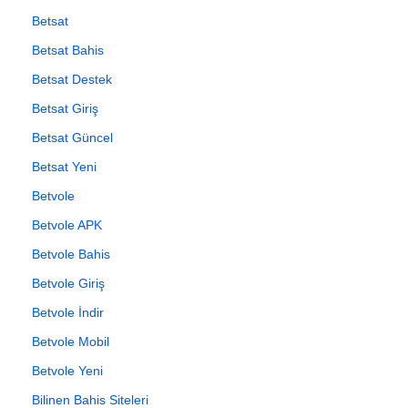
Betsat
Betsat Bahis
Betsat Destek
Betsat Giriş
Betsat Güncel
Betsat Yeni
Betvole
Betvole APK
Betvole Bahis
Betvole Giriş
Betvole İndir
Betvole Mobil
Betvole Yeni
Bilinen Bahis Siteleri