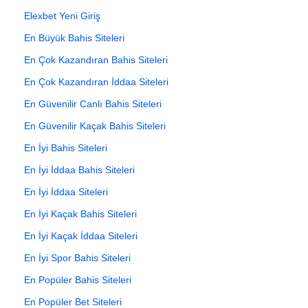
Elexbet Yeni Giriş
En Büyük Bahis Siteleri
En Çok Kazandıran Bahis Siteleri
En Çok Kazandıran İddaa Siteleri
En Güvenilir Canlı Bahis Siteleri
En Güvenilir Kaçak Bahis Siteleri
En İyi Bahis Siteleri
En İyi İddaa Bahis Siteleri
En İyi İddaa Siteleri
En İyi Kaçak Bahis Siteleri
En İyi Kaçak İddaa Siteleri
En İyi Spor Bahis Siteleri
En Popüler Bahis Siteleri
En Popüler Bet Siteleri