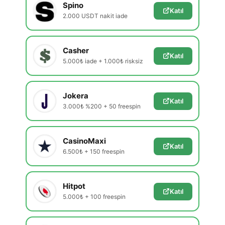
Spino
Katıl
2.000 USDT nakit iade
Casher
Katıl
5.000₺ iade + 1.000₺ risksiz
Jokera
Katıl
3.000₺ %200 + 50 freespin
CasinoMaxi
Katıl
6.500₺ + 150 freespin
Hitpot
Katıl
5.000₺ + 100 freespin