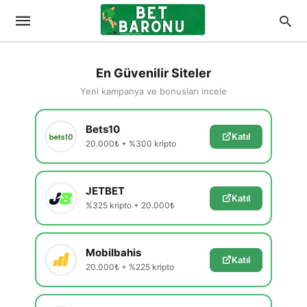
En Güvenilir Siteler
Yeni kampanya ve bonusları incele
Bets10
Katıl
20.000₺ + %300 kripto
JETBET
Katıl
%325 kripto + 20.000₺
Mobilbahis
Katıl
20.000₺ + %225 kripto