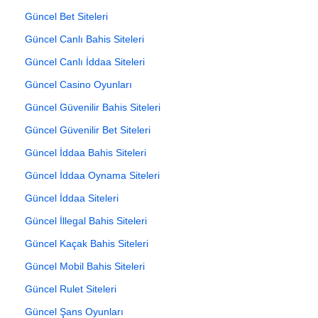
Güncel Bet Siteleri
Güncel Canlı Bahis Siteleri
Güncel Canlı İddaa Siteleri
Güncel Casino Oyunları
Güncel Güvenilir Bahis Siteleri
Güncel Güvenilir Bet Siteleri
Güncel İddaa Bahis Siteleri
Güncel İddaa Oynama Siteleri
Güncel İddaa Siteleri
Güncel İllegal Bahis Siteleri
Güncel Kaçak Bahis Siteleri
Güncel Mobil Bahis Siteleri
Güncel Rulet Siteleri
Güncel Şans Oyunları