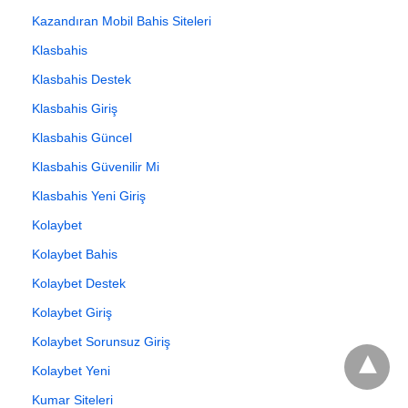
Kazandıran Mobil Bahis Siteleri
Klasbahis
Klasbahis Destek
Klasbahis Giriş
Klasbahis Güncel
Klasbahis Güvenilir Mi
Klasbahis Yeni Giriş
Kolaybet
Kolaybet Bahis
Kolaybet Destek
Kolaybet Giriş
Kolaybet Sorunsuz Giriş
Kolaybet Yeni
Kumar Siteleri