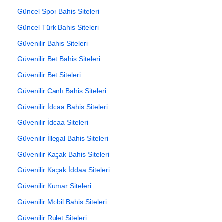
Güncel Spor Bahis Siteleri
Güncel Türk Bahis Siteleri
Güvenilir Bahis Siteleri
Güvenilir Bet Bahis Siteleri
Güvenilir Bet Siteleri
Güvenilir Canlı Bahis Siteleri
Güvenilir İddaa Bahis Siteleri
Güvenilir İddaa Siteleri
Güvenilir İllegal Bahis Siteleri
Güvenilir Kaçak Bahis Siteleri
Güvenilir Kaçak İddaa Siteleri
Güvenilir Kumar Siteleri
Güvenilir Mobil Bahis Siteleri
Güvenilir Rulet Siteleri