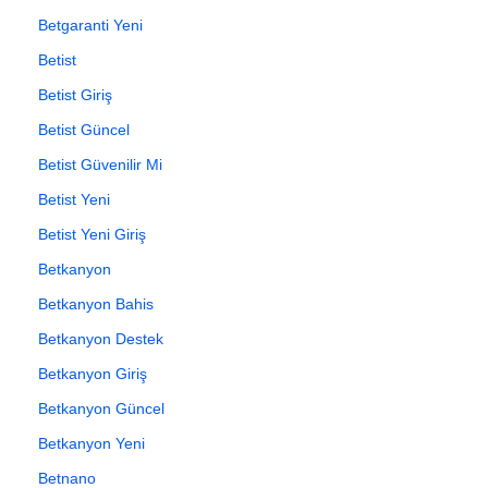
Betgaranti Yeni
Betist
Betist Giriş
Betist Güncel
Betist Güvenilir Mi
Betist Yeni
Betist Yeni Giriş
Betkanyon
Betkanyon Bahis
Betkanyon Destek
Betkanyon Giriş
Betkanyon Güncel
Betkanyon Yeni
Betnano