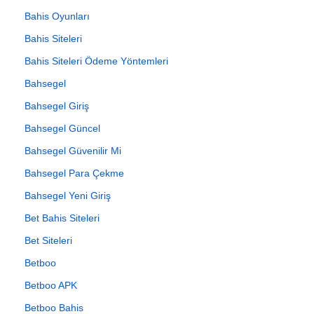
Bahis Oyunları
Bahis Siteleri
Bahis Siteleri Ödeme Yöntemleri
Bahsegel
Bahsegel Giriş
Bahsegel Güncel
Bahsegel Güvenilir Mi
Bahsegel Para Çekme
Bahsegel Yeni Giriş
Bet Bahis Siteleri
Bet Siteleri
Betboo
Betboo APK
Betboo Bahis