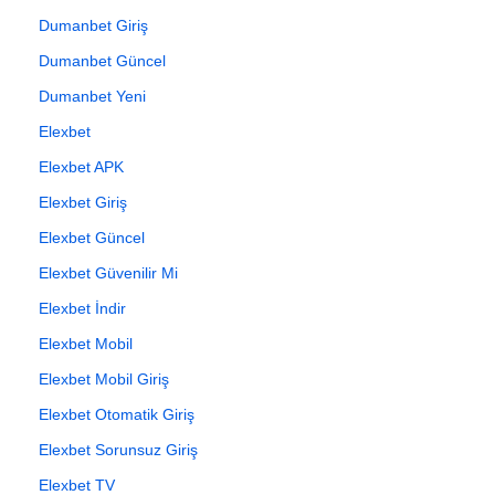
Dumanbet Giriş
Dumanbet Güncel
Dumanbet Yeni
Elexbet
Elexbet APK
Elexbet Giriş
Elexbet Güncel
Elexbet Güvenilir Mi
Elexbet İndir
Elexbet Mobil
Elexbet Mobil Giriş
Elexbet Otomatik Giriş
Elexbet Sorunsuz Giriş
Elexbet TV