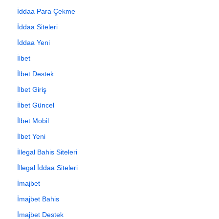
İddaa Para Çekme
İddaa Siteleri
İddaa Yeni
İlbet
İlbet Destek
İlbet Giriş
İlbet Güncel
İlbet Mobil
İlbet Yeni
İllegal Bahis Siteleri
İllegal İddaa Siteleri
İmajbet
İmajbet Bahis
İmajbet Destek