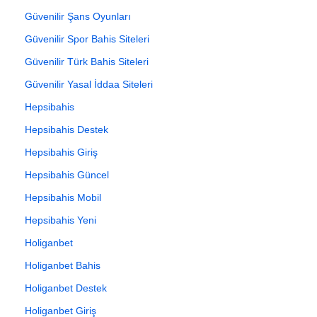
Güvenilir Şans Oyunları
Güvenilir Spor Bahis Siteleri
Güvenilir Türk Bahis Siteleri
Güvenilir Yasal İddaa Siteleri
Hepsibahis
Hepsibahis Destek
Hepsibahis Giriş
Hepsibahis Güncel
Hepsibahis Mobil
Hepsibahis Yeni
Holiganbet
Holiganbet Bahis
Holiganbet Destek
Holiganbet Giriş