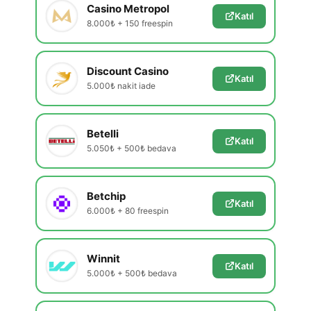
Casino Metropol
Katıl
8.000₺ + 150 freespin
Discount Casino
Katıl
5.000₺ nakit iade
Betelli
Katıl
5.050₺ + 500₺ bedava
Betchip
Katıl
6.000₺ + 80 freespin
Winnit
Katıl
5.000₺ + 500₺ bedava