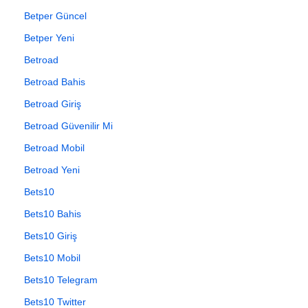
Betper Güncel
Betper Yeni
Betroad
Betroad Bahis
Betroad Giriş
Betroad Güvenilir Mi
Betroad Mobil
Betroad Yeni
Bets10
Bets10 Bahis
Bets10 Giriş
Bets10 Mobil
Bets10 Telegram
Bets10 Twitter