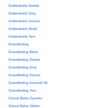
Goldenbahis Destek
Goldenbahis Giriş
Goldenbahis Güncel
Goldenbahis Mobil
Goldenbahis Yeni
Grandbetting
Grandbetting Bahis
Grandbetting Destek
Grandbetting Giriş
Grandbetting Güncel
Grandbetting Güvenilir Mi
Grandbetting Yeni
Güncel Bahis Oyunları
Güncel Bahis Siteleri