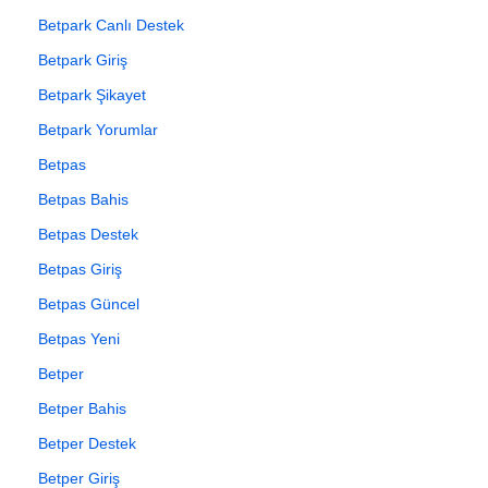
Betpark Canlı Destek
Betpark Giriş
Betpark Şikayet
Betpark Yorumlar
Betpas
Betpas Bahis
Betpas Destek
Betpas Giriş
Betpas Güncel
Betpas Yeni
Betper
Betper Bahis
Betper Destek
Betper Giriş