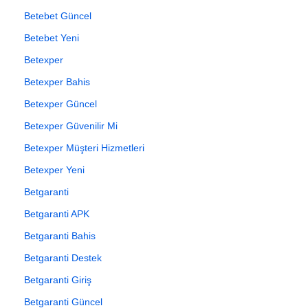
Betebet Güncel
Betebet Yeni
Betexper
Betexper Bahis
Betexper Güncel
Betexper Güvenilir Mi
Betexper Müşteri Hizmetleri
Betexper Yeni
Betgaranti
Betgaranti APK
Betgaranti Bahis
Betgaranti Destek
Betgaranti Giriş
Betgaranti Güncel