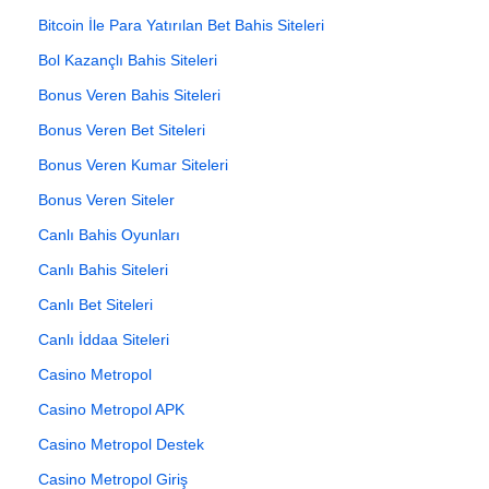
Bitcoin İle Para Yatırılan Bet Bahis Siteleri
Bol Kazançlı Bahis Siteleri
Bonus Veren Bahis Siteleri
Bonus Veren Bet Siteleri
Bonus Veren Kumar Siteleri
Bonus Veren Siteler
Canlı Bahis Oyunları
Canlı Bahis Siteleri
Canlı Bet Siteleri
Canlı İddaa Siteleri
Casino Metropol
Casino Metropol APK
Casino Metropol Destek
Casino Metropol Giriş