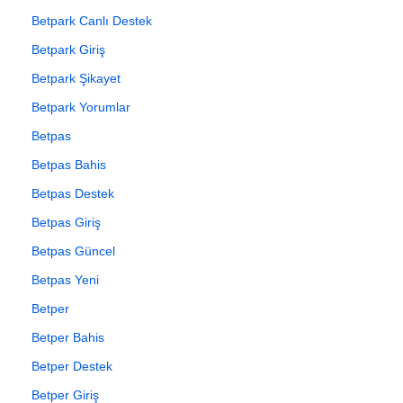
Betpark Canlı Destek
Betpark Giriş
Betpark Şikayet
Betpark Yorumlar
Betpas
Betpas Bahis
Betpas Destek
Betpas Giriş
Betpas Güncel
Betpas Yeni
Betper
Betper Bahis
Betper Destek
Betper Giriş