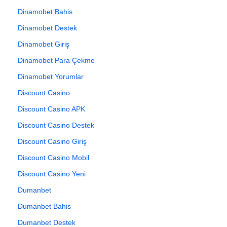
Dinamobet Bahis
Dinamobet Destek
Dinamobet Giriş
Dinamobet Para Çekme
Dinamobet Yorumlar
Discount Casino
Discount Casino APK
Discount Casino Destek
Discount Casino Giriş
Discount Casino Mobil
Discount Casino Yeni
Dumanbet
Dumanbet Bahis
Dumanbet Destek