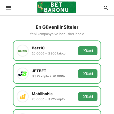
En Güvenilir Siteler
Yeni kampanya ve bonusları incele
Bets10
Katıl
20.000₺ + %300 kripto
JETBET
Katıl
%325 kripto + 20.000₺
Mobilbahis
Katıl
20.000₺ + %225 kripto