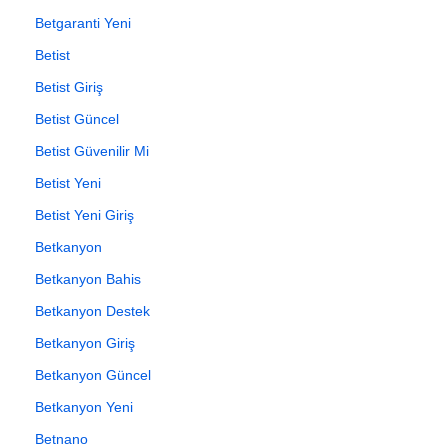
Betgaranti Yeni
Betist
Betist Giriş
Betist Güncel
Betist Güvenilir Mi
Betist Yeni
Betist Yeni Giriş
Betkanyon
Betkanyon Bahis
Betkanyon Destek
Betkanyon Giriş
Betkanyon Güncel
Betkanyon Yeni
Betnano