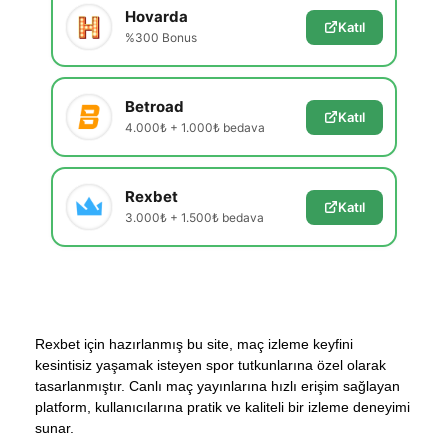
Hovarda
Katıl
%300 Bonus
Betroad
Katıl
4.000₺ + 1.000₺ bedava
Rexbet
Katıl
3.000₺ + 1.500₺ bedava
Rexbet için hazırlanmış bu site, maç izleme keyfini
kesintisiz yaşamak isteyen spor tutkunlarına özel olarak
tasarlanmıştır. Canlı maç yayınlarına hızlı erişim sağlayan
platform, kullanıcılarına pratik ve kaliteli bir izleme deneyimi
sunar.