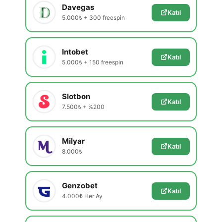
Davegas
Katıl
5.000₺ + 300 freespin
Intobet
Katıl
5.000₺ + 150 freespin
Slotbon
Katıl
7.500₺ + %200
Milyar
Katıl
8.000₺
Genzobet
Katıl
4.000₺ Her Ay