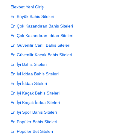
Elexbet Yeni Giriş
En Büyük Bahis Siteleri
En Çok Kazandıran Bahis Siteleri
En Çok Kazandıran İddaa Siteleri
En Güvenilir Canlı Bahis Siteleri
En Güvenilir Kaçak Bahis Siteleri
En İyi Bahis Siteleri
En İyi İddaa Bahis Siteleri
En İyi İddaa Siteleri
En İyi Kaçak Bahis Siteleri
En İyi Kaçak İddaa Siteleri
En İyi Spor Bahis Siteleri
En Popüler Bahis Siteleri
En Popüler Bet Siteleri