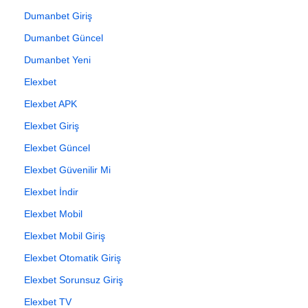
Dumanbet Giriş
Dumanbet Güncel
Dumanbet Yeni
Elexbet
Elexbet APK
Elexbet Giriş
Elexbet Güncel
Elexbet Güvenilir Mi
Elexbet İndir
Elexbet Mobil
Elexbet Mobil Giriş
Elexbet Otomatik Giriş
Elexbet Sorunsuz Giriş
Elexbet TV