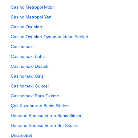
Casino Metropol Mobil
Casino Metropol Yeni
Casino Oyunları
Casino Oyunları Oynanan İddaa Siteleri
Casinomaxi
Casinomaxi Bahis
Casinomaxi Destek
Casinomaxi Giriş
Casinomaxi Güncel
Casinomaxi Para Çekme
Çok Kazandıran Bahis Siteleri
Deneme Bonusu Veren Bahis Siteleri
Deneme Bonusu Veren Bet Siteleri
Dinamobet