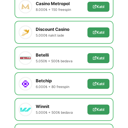
Casino Metropol
Katıl
8.000₺ + 150 freespin
Discount Casino
Katıl
5.000₺ nakit iade
Betelli
Katıl
5.050₺ + 500₺ bedava
Betchip
Katıl
6.000₺ + 80 freespin
Winnit
Katıl
5.000₺ + 500₺ bedava