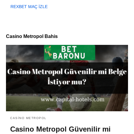
REXBET MAÇ İZLE
Casino Metropol Bahis
CASINO METROPOL
Casino Metropol Güvenilir mi