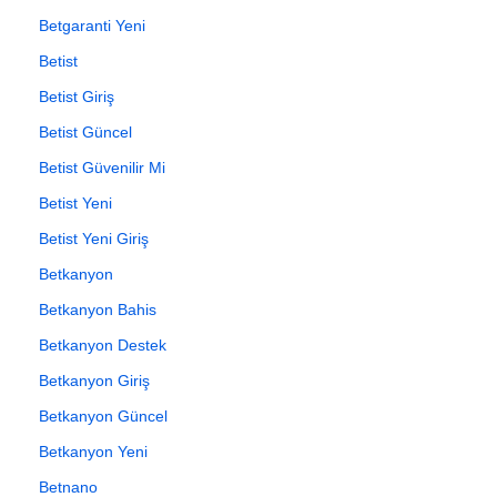
Betgaranti Yeni
Betist
Betist Giriş
Betist Güncel
Betist Güvenilir Mi
Betist Yeni
Betist Yeni Giriş
Betkanyon
Betkanyon Bahis
Betkanyon Destek
Betkanyon Giriş
Betkanyon Güncel
Betkanyon Yeni
Betnano