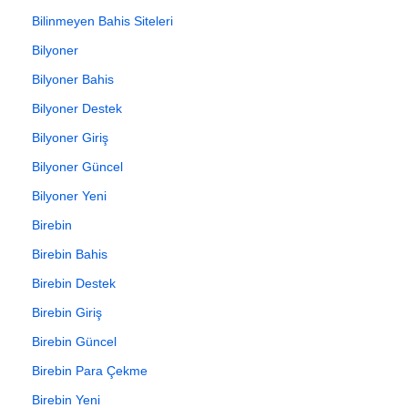
Bilinmeyen Bahis Siteleri
Bilyoner
Bilyoner Bahis
Bilyoner Destek
Bilyoner Giriş
Bilyoner Güncel
Bilyoner Yeni
Birebin
Birebin Bahis
Birebin Destek
Birebin Giriş
Birebin Güncel
Birebin Para Çekme
Birebin Yeni