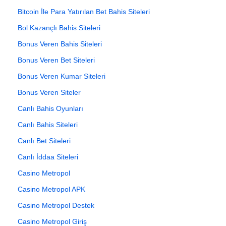
Bitcoin İle Para Yatırılan Bet Bahis Siteleri
Bol Kazançlı Bahis Siteleri
Bonus Veren Bahis Siteleri
Bonus Veren Bet Siteleri
Bonus Veren Kumar Siteleri
Bonus Veren Siteler
Canlı Bahis Oyunları
Canlı Bahis Siteleri
Canlı Bet Siteleri
Canlı İddaa Siteleri
Casino Metropol
Casino Metropol APK
Casino Metropol Destek
Casino Metropol Giriş