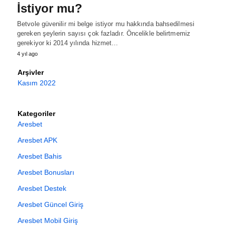
İstiyor mu?
Betvole güvenilir mi belge istiyor mu hakkında bahsedilmesi
gereken şeylerin sayısı çok fazladır. Öncelikle belirtmemiz
gerekiyor ki 2014 yılında hizmet…
4 yıl ago
Arşivler
Kasım 2022
Kategoriler
Aresbet
Aresbet APK
Aresbet Bahis
Aresbet Bonusları
Aresbet Destek
Aresbet Güncel Giriş
Aresbet Mobil Giriş