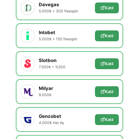
Davegas
Katıl
5.000₺ + 300 freespin
Intobet
Katıl
5.000₺ + 150 freespin
Slotbon
Katıl
7.500₺ + %200
Milyar
Katıl
8.000₺
Genzobet
Katıl
4.000₺ Her Ay