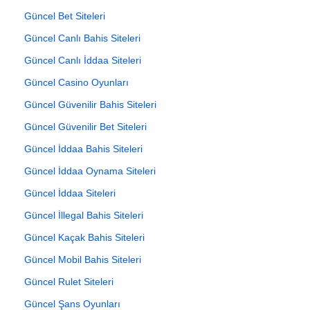
Güncel Bet Siteleri
Güncel Canlı Bahis Siteleri
Güncel Canlı İddaa Siteleri
Güncel Casino Oyunları
Güncel Güvenilir Bahis Siteleri
Güncel Güvenilir Bet Siteleri
Güncel İddaa Bahis Siteleri
Güncel İddaa Oynama Siteleri
Güncel İddaa Siteleri
Güncel İllegal Bahis Siteleri
Güncel Kaçak Bahis Siteleri
Güncel Mobil Bahis Siteleri
Güncel Rulet Siteleri
Güncel Şans Oyunları