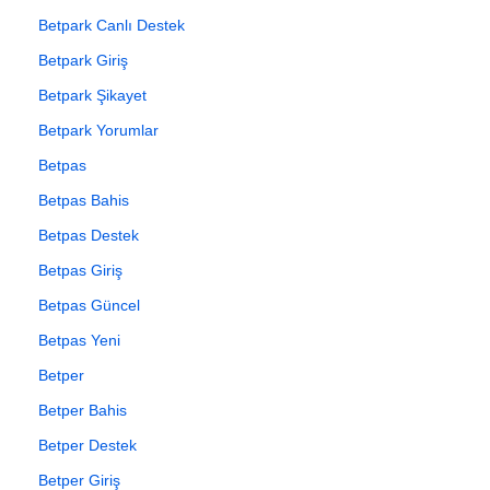
Betpark Canlı Destek
Betpark Giriş
Betpark Şikayet
Betpark Yorumlar
Betpas
Betpas Bahis
Betpas Destek
Betpas Giriş
Betpas Güncel
Betpas Yeni
Betper
Betper Bahis
Betper Destek
Betper Giriş