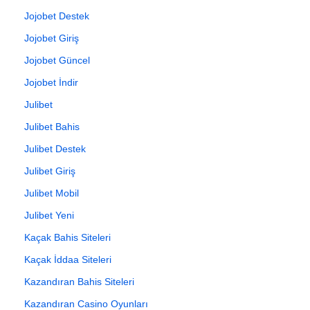
Jojobet Destek
Jojobet Giriş
Jojobet Güncel
Jojobet İndir
Julibet
Julibet Bahis
Julibet Destek
Julibet Giriş
Julibet Mobil
Julibet Yeni
Kaçak Bahis Siteleri
Kaçak İddaa Siteleri
Kazandıran Bahis Siteleri
Kazandıran Casino Oyunları