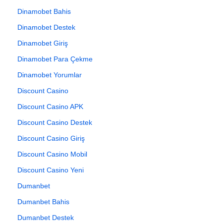
Dinamobet Bahis
Dinamobet Destek
Dinamobet Giriş
Dinamobet Para Çekme
Dinamobet Yorumlar
Discount Casino
Discount Casino APK
Discount Casino Destek
Discount Casino Giriş
Discount Casino Mobil
Discount Casino Yeni
Dumanbet
Dumanbet Bahis
Dumanbet Destek