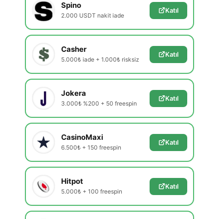
Spino
Katıl
2.000 USDT nakit iade
Casher
Katıl
5.000₺ iade + 1.000₺ risksiz
Jokera
Katıl
3.000₺ %200 + 50 freespin
CasinoMaxi
Katıl
6.500₺ + 150 freespin
Hitpot
Katıl
5.000₺ + 100 freespin