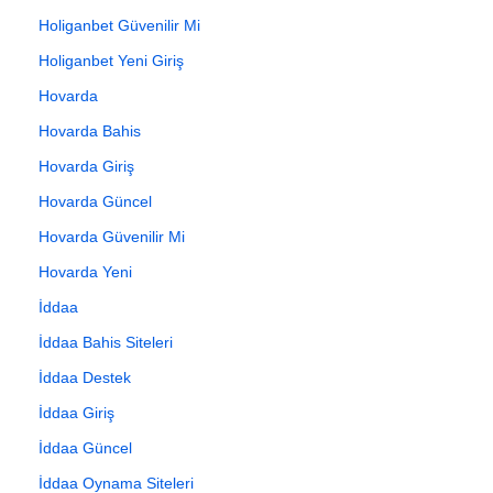
Holiganbet Güvenilir Mi
Holiganbet Yeni Giriş
Hovarda
Hovarda Bahis
Hovarda Giriş
Hovarda Güncel
Hovarda Güvenilir Mi
Hovarda Yeni
İddaa
İddaa Bahis Siteleri
İddaa Destek
İddaa Giriş
İddaa Güncel
İddaa Oynama Siteleri