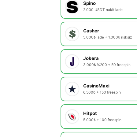
Spino
2.000 USDT nakit iade
Casher
5.000₺ iade + 1.000₺ risksiz
Jokera
3.000₺ %200 + 50 freespin
CasinoMaxi
6.500₺ + 150 freespin
Hitpot
5.000₺ + 100 freespin