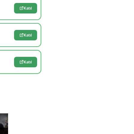
Katıl
Katıl
Katıl