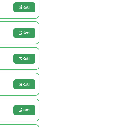
Katıl
Katıl
Katıl
Katıl
Katıl