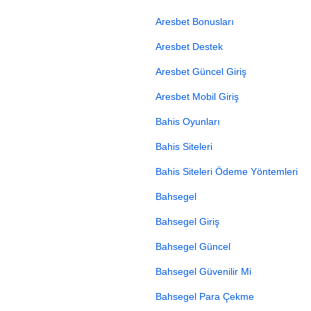
Aresbet Bonusları
Aresbet Destek
Aresbet Güncel Giriş
Aresbet Mobil Giriş
Bahis Oyunları
Bahis Siteleri
Bahis Siteleri Ödeme Yöntemleri
Bahsegel
Bahsegel Giriş
Bahsegel Güncel
Bahsegel Güvenilir Mi
Bahsegel Para Çekme