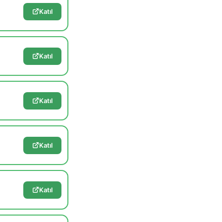
Katıl
Katıl
Katıl
Katıl
Katıl