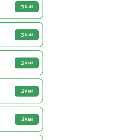
Katıl
Katıl
Katıl
Katıl
Katıl