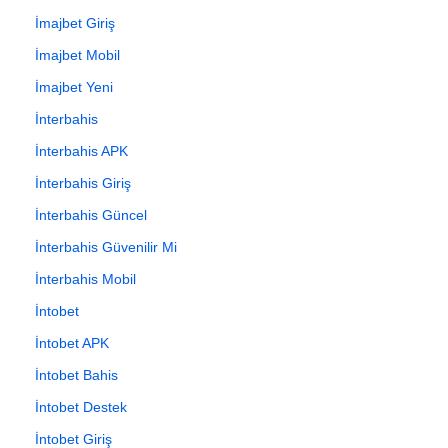
İmajbet Giriş
İmajbet Mobil
İmajbet Yeni
İnterbahis
İnterbahis APK
İnterbahis Giriş
İnterbahis Güncel
İnterbahis Güvenilir Mi
İnterbahis Mobil
İntobet
İntobet APK
İntobet Bahis
İntobet Destek
İntobet Giriş