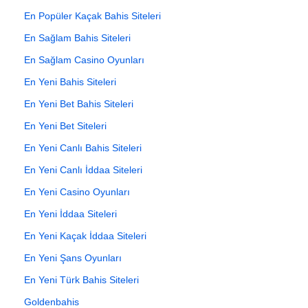
En Popüler Kaçak Bahis Siteleri
En Sağlam Bahis Siteleri
En Sağlam Casino Oyunları
En Yeni Bahis Siteleri
En Yeni Bet Bahis Siteleri
En Yeni Bet Siteleri
En Yeni Canlı Bahis Siteleri
En Yeni Canlı İddaa Siteleri
En Yeni Casino Oyunları
En Yeni İddaa Siteleri
En Yeni Kaçak İddaa Siteleri
En Yeni Şans Oyunları
En Yeni Türk Bahis Siteleri
Goldenbahis