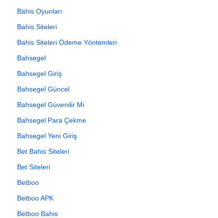
Bahis Oyunları
Bahis Siteleri
Bahis Siteleri Ödeme Yöntemleri
Bahsegel
Bahsegel Giriş
Bahsegel Güncel
Bahsegel Güvenilir Mi
Bahsegel Para Çekme
Bahsegel Yeni Giriş
Bet Bahis Siteleri
Bet Siteleri
Betboo
Betboo APK
Betboo Bahis