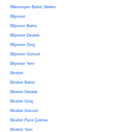
Bilinmeyen Bahis Siteleri
Bilyoner
Bilyoner Bahis
Bilyoner Destek
Bilyoner Giriş
Bilyoner Güncel
Bilyoner Yeni
Birebin
Birebin Bahis
Birebin Destek
Birebin Giriş
Birebin Güncel
Birebin Para Çekme
Birebin Yeni