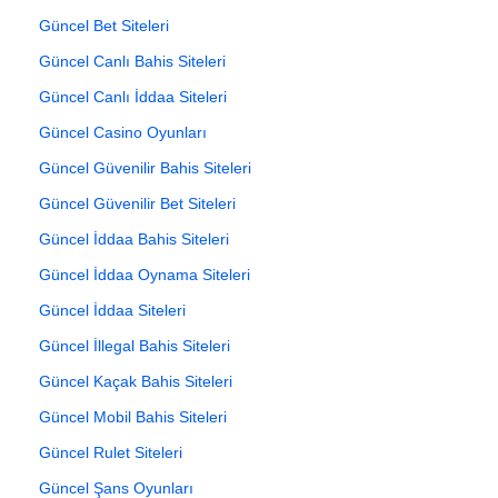
Güncel Bet Siteleri
Güncel Canlı Bahis Siteleri
Güncel Canlı İddaa Siteleri
Güncel Casino Oyunları
Güncel Güvenilir Bahis Siteleri
Güncel Güvenilir Bet Siteleri
Güncel İddaa Bahis Siteleri
Güncel İddaa Oynama Siteleri
Güncel İddaa Siteleri
Güncel İllegal Bahis Siteleri
Güncel Kaçak Bahis Siteleri
Güncel Mobil Bahis Siteleri
Güncel Rulet Siteleri
Güncel Şans Oyunları