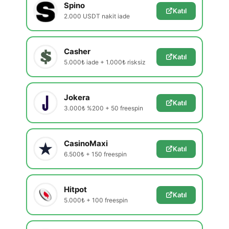
Spino
Katıl
2.000 USDT nakit iade
Casher
Katıl
5.000₺ iade + 1.000₺ risksiz
Jokera
Katıl
3.000₺ %200 + 50 freespin
CasinoMaxi
Katıl
6.500₺ + 150 freespin
Hitpot
Katıl
5.000₺ + 100 freespin