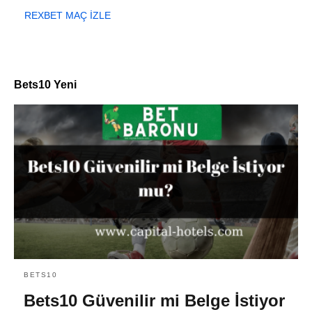
REXBET MAÇ İZLE
Bets10 Yeni
BETS10
Bets10 Güvenilir mi Belge İstiyor