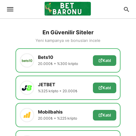
En Güvenilir Siteler
Yeni kampanya ve bonusları incele
Bets10
Katıl
20.000₺ + %300 kripto
JETBET
Katıl
%325 kripto + 20.000₺
Mobilbahis
Katıl
20.000₺ + %225 kripto