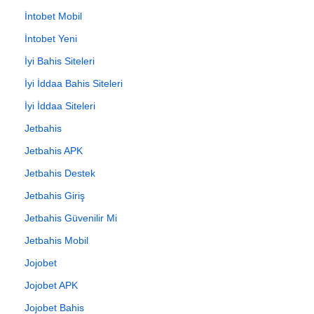
İntobet Mobil
İntobet Yeni
İyi Bahis Siteleri
İyi İddaa Bahis Siteleri
İyi İddaa Siteleri
Jetbahis
Jetbahis APK
Jetbahis Destek
Jetbahis Giriş
Jetbahis Güvenilir Mi
Jetbahis Mobil
Jojobet
Jojobet APK
Jojobet Bahis