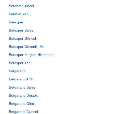
Betebet Güncel
Betebet Yeni
Betexper
Betexper Bahis
Betexper Güncel
Betexper Güvenilir Mi
Betexper Müşteri Hizmetleri
Betexper Yeni
Betgaranti
Betgaranti APK
Betgaranti Bahis
Betgaranti Destek
Betgaranti Giriş
Betgaranti Güncel