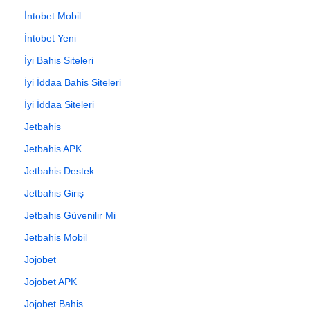
İntobet Mobil
İntobet Yeni
İyi Bahis Siteleri
İyi İddaa Bahis Siteleri
İyi İddaa Siteleri
Jetbahis
Jetbahis APK
Jetbahis Destek
Jetbahis Giriş
Jetbahis Güvenilir Mi
Jetbahis Mobil
Jojobet
Jojobet APK
Jojobet Bahis