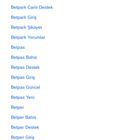
Betpark Canlı Destek
Betpark Giriş
Betpark Şikayet
Betpark Yorumlar
Betpas
Betpas Bahis
Betpas Destek
Betpas Giriş
Betpas Güncel
Betpas Yeni
Betper
Betper Bahis
Betper Destek
Betper Giriş