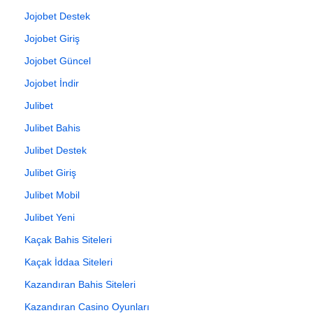
Jojobet Destek
Jojobet Giriş
Jojobet Güncel
Jojobet İndir
Julibet
Julibet Bahis
Julibet Destek
Julibet Giriş
Julibet Mobil
Julibet Yeni
Kaçak Bahis Siteleri
Kaçak İddaa Siteleri
Kazandıran Bahis Siteleri
Kazandıran Casino Oyunları