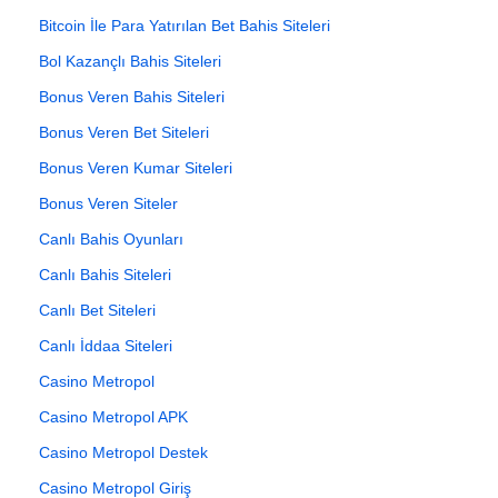
Bitcoin İle Para Yatırılan Bet Bahis Siteleri
Bol Kazançlı Bahis Siteleri
Bonus Veren Bahis Siteleri
Bonus Veren Bet Siteleri
Bonus Veren Kumar Siteleri
Bonus Veren Siteler
Canlı Bahis Oyunları
Canlı Bahis Siteleri
Canlı Bet Siteleri
Canlı İddaa Siteleri
Casino Metropol
Casino Metropol APK
Casino Metropol Destek
Casino Metropol Giriş