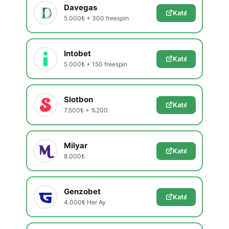
Davegas
Katıl
5.000₺ + 300 freespin
Intobet
Katıl
5.000₺ + 150 freespin
Slotbon
Katıl
7.500₺ + %200
Milyar
Katıl
8.000₺
Genzobet
Katıl
4.000₺ Her Ay