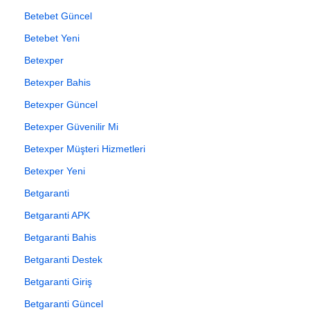
Betebet Güncel
Betebet Yeni
Betexper
Betexper Bahis
Betexper Güncel
Betexper Güvenilir Mi
Betexper Müşteri Hizmetleri
Betexper Yeni
Betgaranti
Betgaranti APK
Betgaranti Bahis
Betgaranti Destek
Betgaranti Giriş
Betgaranti Güncel