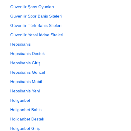
Güvenilir Şans Oyunları
Güvenilir Spor Bahis Siteleri
Güvenilir Türk Bahis Siteleri
Güvenilir Yasal İddaa Siteleri
Hepsibahis
Hepsibahis Destek
Hepsibahis Giriş
Hepsibahis Güncel
Hepsibahis Mobil
Hepsibahis Yeni
Holiganbet
Holiganbet Bahis
Holiganbet Destek
Holiganbet Giriş