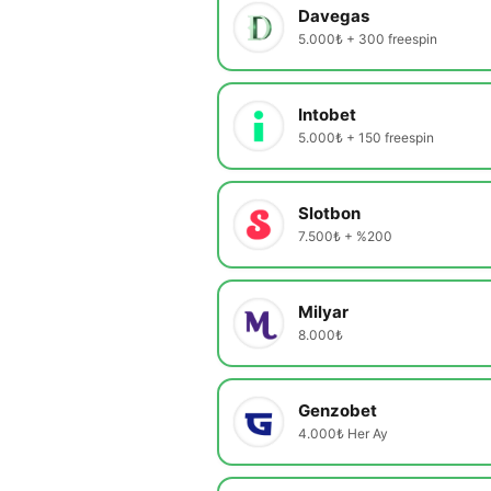
Davegas
5.000₺ + 300 freespin
Intobet
5.000₺ + 150 freespin
Slotbon
7.500₺ + %200
Milyar
8.000₺
Genzobet
4.000₺ Her Ay