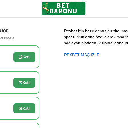
eler
Rexbet için hazırlanmış bu site, ma
spor tutkunlarına özel olarak tasarl
ı incele
sağlayan platform, kullanıcılarına pr
REXBET MAÇ İZLE
Katıl
Katıl
Katıl