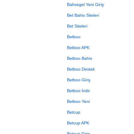
Bahsegel Yeni Giriş
Bet Bahis Siteleri
Bet Siteleri
Betboo
Betboo APK
Betboo Bahis
Betboo Destek
Betboo Giriş
Betboo İndir
Betboo Yeni
Betcup
Betcup APK
Betcup Giriş