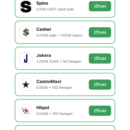
Spino
Katıl
2.000 USDT nakit iade
Casher
Katıl
5.000₺ iade + 1.000₺ risksiz
Jokera
Katıl
3.000₺ %200 + 50 freespin
CasinoMaxi
Katıl
6.500₺ + 150 freespin
Hitpot
Katıl
5.000₺ + 100 freespin