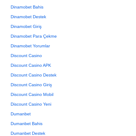
Dinamobet Bahis
Dinamobet Destek
Dinamobet Giriş
Dinamobet Para Çekme
Dinamobet Yorumlar
Discount Casino
Discount Casino APK
Discount Casino Destek
Discount Casino Giriş
Discount Casino Mobil
Discount Casino Yeni
Dumanbet
Dumanbet Bahis
Dumanbet Destek