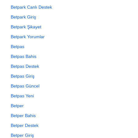
Betpark Canlı Destek
Betpark Giriş
Betpark Şikayet
Betpark Yorumlar
Betpas
Betpas Bahis
Betpas Destek
Betpas Giriş
Betpas Güncel
Betpas Yeni
Betper
Betper Bahis
Betper Destek
Betper Giriş