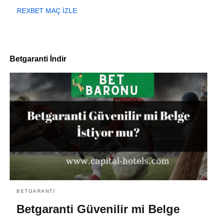
REXBET MAÇ İZLE
Betgaranti İndir
BETGARANTI
Betgaranti Güvenilir mi Belge