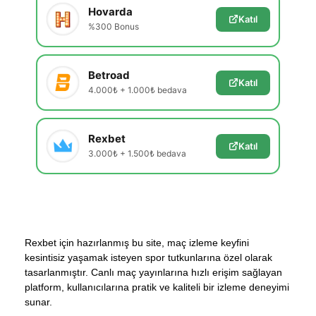
Hovarda
Katıl
%300 Bonus
Betroad
Katıl
4.000₺ + 1.000₺ bedava
Rexbet
Katıl
3.000₺ + 1.500₺ bedava
Rexbet için hazırlanmış bu site, maç izleme keyfini
kesintisiz yaşamak isteyen spor tutkunlarına özel olarak
tasarlanmıştır. Canlı maç yayınlarına hızlı erişim sağlayan
platform, kullanıcılarına pratik ve kaliteli bir izleme deneyimi
sunar.