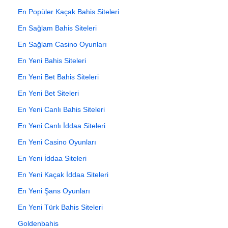
En Popüler Kaçak Bahis Siteleri
En Sağlam Bahis Siteleri
En Sağlam Casino Oyunları
En Yeni Bahis Siteleri
En Yeni Bet Bahis Siteleri
En Yeni Bet Siteleri
En Yeni Canlı Bahis Siteleri
En Yeni Canlı İddaa Siteleri
En Yeni Casino Oyunları
En Yeni İddaa Siteleri
En Yeni Kaçak İddaa Siteleri
En Yeni Şans Oyunları
En Yeni Türk Bahis Siteleri
Goldenbahis