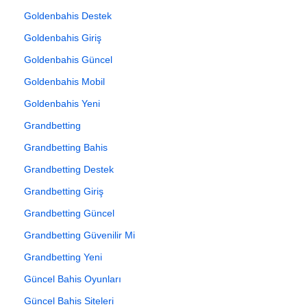
Goldenbahis Destek
Goldenbahis Giriş
Goldenbahis Güncel
Goldenbahis Mobil
Goldenbahis Yeni
Grandbetting
Grandbetting Bahis
Grandbetting Destek
Grandbetting Giriş
Grandbetting Güncel
Grandbetting Güvenilir Mi
Grandbetting Yeni
Güncel Bahis Oyunları
Güncel Bahis Siteleri