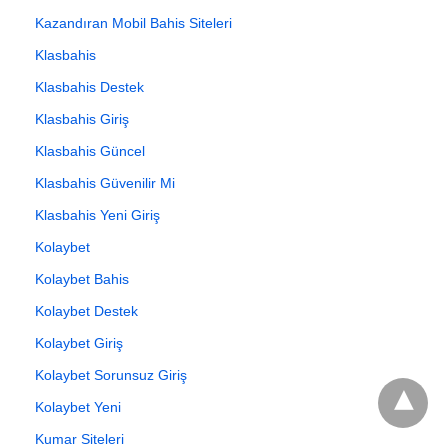
Kazandıran Mobil Bahis Siteleri
Klasbahis
Klasbahis Destek
Klasbahis Giriş
Klasbahis Güncel
Klasbahis Güvenilir Mi
Klasbahis Yeni Giriş
Kolaybet
Kolaybet Bahis
Kolaybet Destek
Kolaybet Giriş
Kolaybet Sorunsuz Giriş
Kolaybet Yeni
Kumar Siteleri