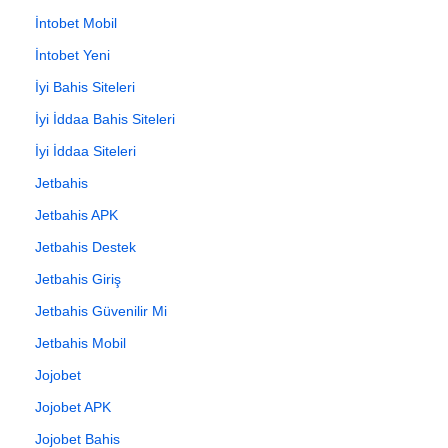
İntobet Mobil
İntobet Yeni
İyi Bahis Siteleri
İyi İddaa Bahis Siteleri
İyi İddaa Siteleri
Jetbahis
Jetbahis APK
Jetbahis Destek
Jetbahis Giriş
Jetbahis Güvenilir Mi
Jetbahis Mobil
Jojobet
Jojobet APK
Jojobet Bahis