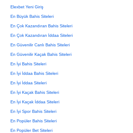
Elexbet Yeni Giriş
En Büyük Bahis Siteleri
En Çok Kazandıran Bahis Siteleri
En Çok Kazandıran İddaa Siteleri
En Güvenilir Canlı Bahis Siteleri
En Güvenilir Kaçak Bahis Siteleri
En İyi Bahis Siteleri
En İyi İddaa Bahis Siteleri
En İyi İddaa Siteleri
En İyi Kaçak Bahis Siteleri
En İyi Kaçak İddaa Siteleri
En İyi Spor Bahis Siteleri
En Popüler Bahis Siteleri
En Popüler Bet Siteleri