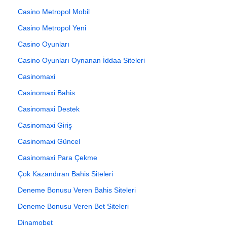
Casino Metropol Mobil
Casino Metropol Yeni
Casino Oyunları
Casino Oyunları Oynanan İddaa Siteleri
Casinomaxi
Casinomaxi Bahis
Casinomaxi Destek
Casinomaxi Giriş
Casinomaxi Güncel
Casinomaxi Para Çekme
Çok Kazandıran Bahis Siteleri
Deneme Bonusu Veren Bahis Siteleri
Deneme Bonusu Veren Bet Siteleri
Dinamobet