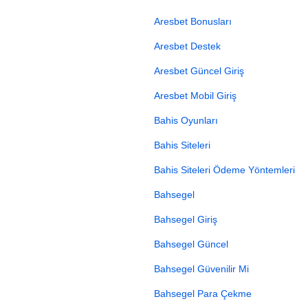
Aresbet Bonusları
Aresbet Destek
Aresbet Güncel Giriş
Aresbet Mobil Giriş
Bahis Oyunları
Bahis Siteleri
Bahis Siteleri Ödeme Yöntemleri
Bahsegel
Bahsegel Giriş
Bahsegel Güncel
Bahsegel Güvenilir Mi
Bahsegel Para Çekme