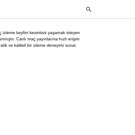
ç izleme keyfini kesintisiz yaşamak isteyen
anmıştır. Canlı maç yayınlarına hızlı erişim
atik ve kaliteli bir izleme deneyimi sunar.
Typ
your
sea
que
and
hit
ente