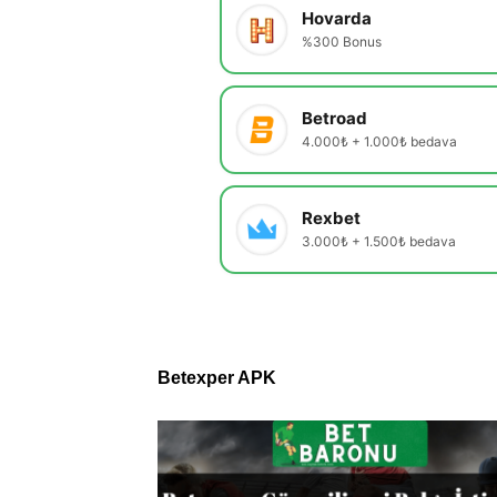
Hovarda
%300 Bonus
Betroad
4.000₺ + 1.000₺ bedava
Rexbet
3.000₺ + 1.500₺ bedava
Betexper APK