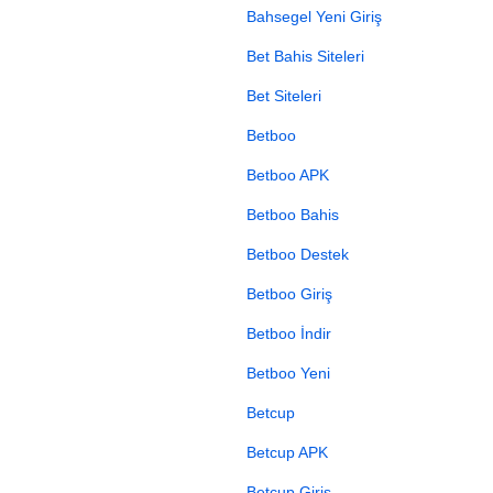
Bahsegel Yeni Giriş
Bet Bahis Siteleri
Bet Siteleri
Betboo
Betboo APK
Betboo Bahis
Betboo Destek
Betboo Giriş
Betboo İndir
Betboo Yeni
Betcup
Betcup APK
Betcup Giriş