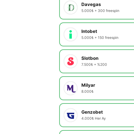
Davegas
5.000₺ + 300 freespin
Intobet
5.000₺ + 150 freespin
Slotbon
7.500₺ + %200
Milyar
8.000₺
Genzobet
4.000₺ Her Ay