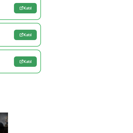
Katıl
Katıl
Katıl