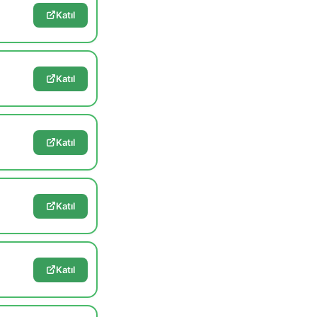
Katıl
Katıl
Katıl
Katıl
Katıl