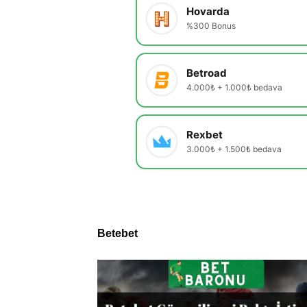
Hovarda
%300 Bonus
Betroad
4.000₺ + 1.000₺ bedava
Rexbet
3.000₺ + 1.500₺ bedava
Betebet