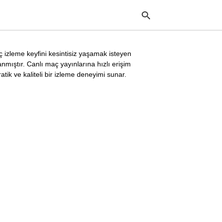
ç izleme keyfini kesintisiz yaşamak isteyen
anmıştır. Canlı maç yayınlarına hızlı erişim
atik ve kaliteli bir izleme deneyimi sunar.
Typ
your
sea
que
and
hit
ente