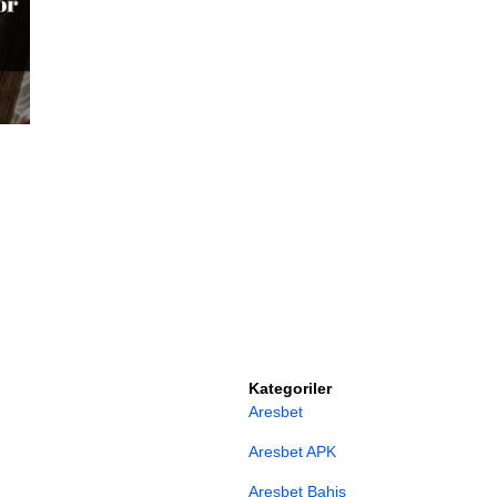
Kategoriler
Aresbet
Aresbet APK
Aresbet Bahis