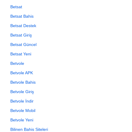
Betsat
Betsat Bahis
Betsat Destek
Betsat Giriş
Betsat Güncel
Betsat Yeni
Betvole
Betvole APK
Betvole Bahis
Betvole Giriş
Betvole İndir
Betvole Mobil
Betvole Yeni
Bilinen Bahis Siteleri