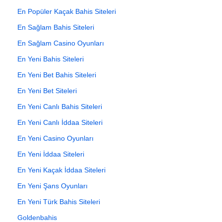
En Popüler Kaçak Bahis Siteleri
En Sağlam Bahis Siteleri
En Sağlam Casino Oyunları
En Yeni Bahis Siteleri
En Yeni Bet Bahis Siteleri
En Yeni Bet Siteleri
En Yeni Canlı Bahis Siteleri
En Yeni Canlı İddaa Siteleri
En Yeni Casino Oyunları
En Yeni İddaa Siteleri
En Yeni Kaçak İddaa Siteleri
En Yeni Şans Oyunları
En Yeni Türk Bahis Siteleri
Goldenbahis