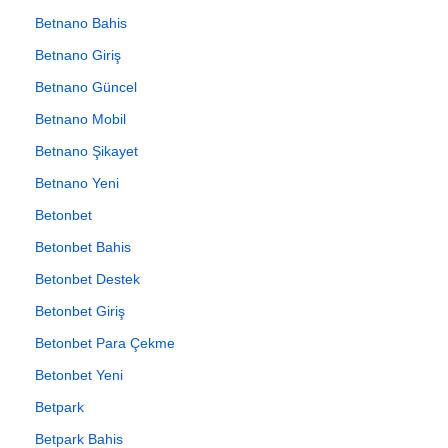
Betnano Bahis
Betnano Giriş
Betnano Güncel
Betnano Mobil
Betnano Şikayet
Betnano Yeni
Betonbet
Betonbet Bahis
Betonbet Destek
Betonbet Giriş
Betonbet Para Çekme
Betonbet Yeni
Betpark
Betpark Bahis