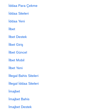
İddaa Para Çekme
İddaa Siteleri
İddaa Yeni
İlbet
İlbet Destek
İlbet Giriş
İlbet Güncel
İlbet Mobil
İlbet Yeni
İllegal Bahis Siteleri
İllegal İddaa Siteleri
İmajbet
İmajbet Bahis
İmajbet Destek