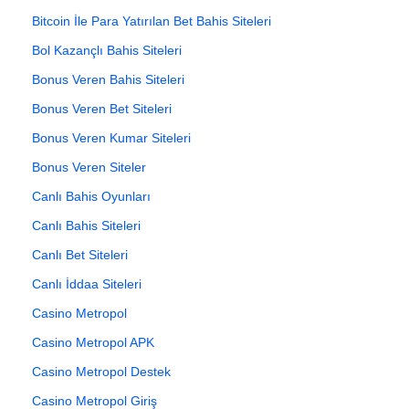
Bitcoin İle Para Yatırılan Bet Bahis Siteleri
Bol Kazançlı Bahis Siteleri
Bonus Veren Bahis Siteleri
Bonus Veren Bet Siteleri
Bonus Veren Kumar Siteleri
Bonus Veren Siteler
Canlı Bahis Oyunları
Canlı Bahis Siteleri
Canlı Bet Siteleri
Canlı İddaa Siteleri
Casino Metropol
Casino Metropol APK
Casino Metropol Destek
Casino Metropol Giriş