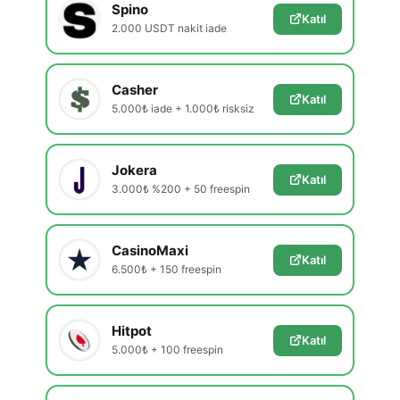
Spino
Katıl
2.000 USDT nakit iade
Casher
Katıl
5.000₺ iade + 1.000₺ risksiz
Jokera
Katıl
3.000₺ %200 + 50 freespin
CasinoMaxi
Katıl
6.500₺ + 150 freespin
Hitpot
Katıl
5.000₺ + 100 freespin