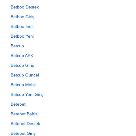
Betboo Destek
Betboo Giriş
Betboo İndir
Betboo Yeni
Betcup
Betcup APK
Betcup Giriş
Betcup Güncel
Betcup Mobil
Betcup Yeni Giriş
Betebet
Betebet Bahis
Betebet Destek
Betebet Giriş