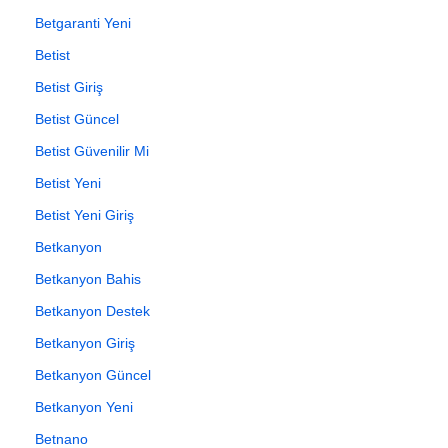
Betgaranti Yeni
Betist
Betist Giriş
Betist Güncel
Betist Güvenilir Mi
Betist Yeni
Betist Yeni Giriş
Betkanyon
Betkanyon Bahis
Betkanyon Destek
Betkanyon Giriş
Betkanyon Güncel
Betkanyon Yeni
Betnano