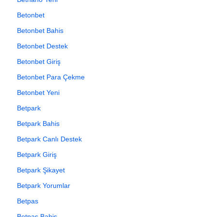
Betonbet
Betonbet Bahis
Betonbet Destek
Betonbet Giriş
Betonbet Para Çekme
Betonbet Yeni
Betpark
Betpark Bahis
Betpark Canlı Destek
Betpark Giriş
Betpark Şikayet
Betpark Yorumlar
Betpas
Betpas Bahis