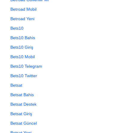
Betroad Mobil
Betroad Yeni
Bets10
Bets10 Bahis
Bets10 Giriş
Bets10 Mobil
Bets10 Telegram
Bets10 Twitter
Betsat
Betsat Bahis
Betsat Destek
Betsat Giriş
Betsat Güncel
Betsat Yeni