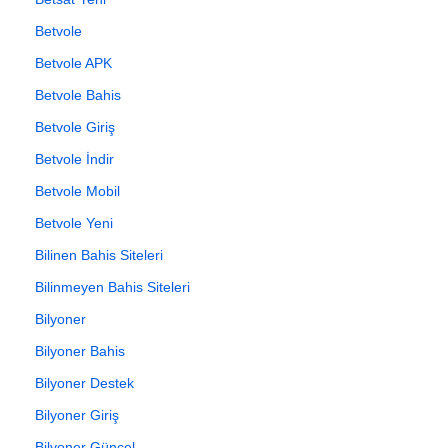
Betvole
Betvole APK
Betvole Bahis
Betvole Giriş
Betvole İndir
Betvole Mobil
Betvole Yeni
Bilinen Bahis Siteleri
Bilinmeyen Bahis Siteleri
Bilyoner
Bilyoner Bahis
Bilyoner Destek
Bilyoner Giriş
Bilyoner Güncel