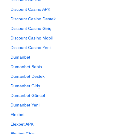
Discount Casino APK
Discount Casino Destek
Discount Casino Giriş
Discount Casino Mobil
Discount Casino Yeni
Dumanbet
Dumanbet Bahis
Dumanbet Destek
Dumanbet Giriş
Dumanbet Güncel
Dumanbet Yeni
Elexbet
Elexbet APK
Elexbet Giriş