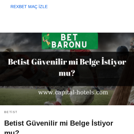
REXBET MAÇ İZLE
BETIST
Betist Güvenilir mi Belge İstiyor
mu?