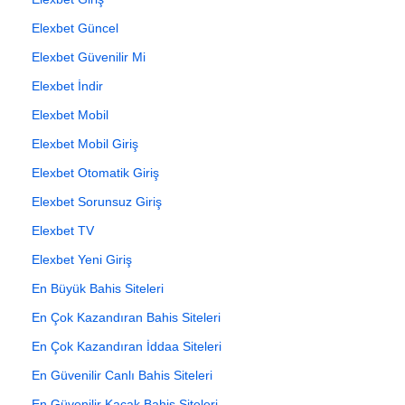
Elexbet Güncel
Elexbet Güvenilir Mi
Elexbet İndir
Elexbet Mobil
Elexbet Mobil Giriş
Elexbet Otomatik Giriş
Elexbet Sorunsuz Giriş
Elexbet TV
Elexbet Yeni Giriş
En Büyük Bahis Siteleri
En Çok Kazandıran Bahis Siteleri
En Çok Kazandıran İddaa Siteleri
En Güvenilir Canlı Bahis Siteleri
En Güvenilir Kaçak Bahis Siteleri