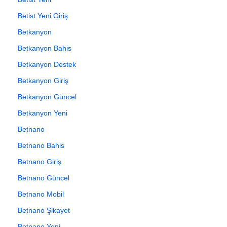
Betist Yeni Giriş
Betkanyon
Betkanyon Bahis
Betkanyon Destek
Betkanyon Giriş
Betkanyon Güncel
Betkanyon Yeni
Betnano
Betnano Bahis
Betnano Giriş
Betnano Güncel
Betnano Mobil
Betnano Şikayet
Betnano Yeni