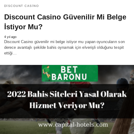
DISCOUNT CASINO
Discount Casino Güvenilir Mi Belge
İstiyor Mu?
4 yıl ago
Discount Casino güvenilir mi belge istiyor mu yapan oyuncuların son
derece avantajlı şekilde bahis oynamak için elverişli olduğunu tespit
ettiği…