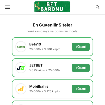
En Güvenilir Siteler
Yeni kampanya ve bonusları incele
Bets10
Katıl
20.000₺ + %300 kripto
JETBET
Katıl
%325 kripto + 20.000₺
Mobilbahis
Katıl
20.000₺ + %225 kripto