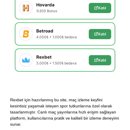
Hovarda
Katıl
%300 Bonus
Betroad
Katıl
4.000₺ + 1.000₺ bedava
Rexbet
Katıl
3.000₺ + 1.500₺ bedava
Rexbet için hazırlanmış bu site, maç izleme keyfini
kesintisiz yaşamak isteyen spor tutkunlarına özel olarak
tasarlanmıştır. Canlı maç yayınlarına hızlı erişim sağlayan
platform, kullanıcılarına pratik ve kaliteli bir izleme deneyimi
sunar.