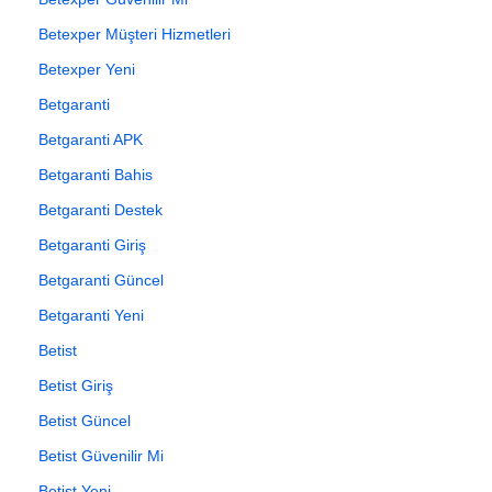
Betexper Müşteri Hizmetleri
Betexper Yeni
Betgaranti
Betgaranti APK
Betgaranti Bahis
Betgaranti Destek
Betgaranti Giriş
Betgaranti Güncel
Betgaranti Yeni
Betist
Betist Giriş
Betist Güncel
Betist Güvenilir Mi
Betist Yeni