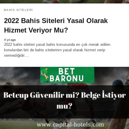
BAHIS SITELERI
2022 Bahis Siteleri Yasal Olarak
Hizmet Veriyor Mu?
4 yıl ago
2022 bahis siteleri yasal bahis konusunda en çok merak edilen
konulardan biri de bahis sitelerinin yasal olarak hizmet verip
vermediğidir.…